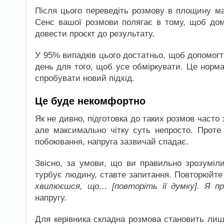
Після цього переведіть розмову в площину ма
Сенс вашої розмови полягає в тому, щоб дом
довести проєкт до результату.
У 95% випадків цього достатньо, щоб допомог
день для того, щоб усе обміркувати. Це норм
спробувати новий підхід.
Це буде некомфортно
Як не дивно, підготовка до таких розмов част
але максимально чітку суть непросто. Проте
побоювання, напруга зазвичай спадає.
Звісно, за умови, що ви правильно зрозуміл
турбує людину, ставте запитання. Повторюйте
хвилюєшся, що… [повторіть її думку]. Я пр
напругу.
Для керівника складна розмова становить ли