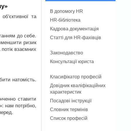
му»
В допомогу HR
 об'єктивної та
HR-бібліотека
Кадрова документація
танням до себе.
Статті для HR-фахівців
 зменшити ризик
 потік взаємних
Законодавство
Консультації юриста
Класифікатор професій
ити натомість.
Довідник кваліфікаційних
характеристик
інченно ставити
Посадові інструкції
: нам потрібно,
Словник термінів
перед.
Список професій