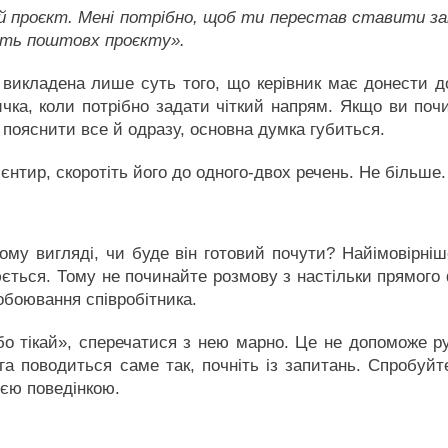
 проєкт. Мені потрібно, щоб ти перестав ставити за
дуть поштовх проєкту».
х викладена лише суть того, що керівник має донести до
ка, коли потрібно задати чіткий напрям. Якщо ви поч
пояснити все й одразу, основна думка губиться.
ієнтир, скоротіть його до одного-двох речень. Не більше.
ому вигляді, чи буде він готовий почути? Найімовірніше
юється. Тому не починайте розмову з настільки прямог
побоювання співробітника.
о тікай», сперечатися з нею марно. Це не допоможе р
ега поводиться саме так, почніть із запитань. Спробуйт
оєю поведінкою.