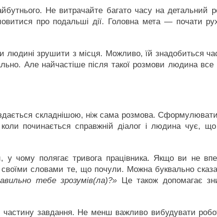
йбутнього. Не витрачайте багато часу на детальний р
овитися про подальші дії. Головна мета — почати рух
ти людині зрушити з місця. Можливо, їй знадобиться ч
ально. Але найчастіше після такої розмови людина все
о здається складнішою, ніж сама розмова. Сформулюват
 коли починається справжній діалог і людина чує, що
и, у чому полягає тривога працівника. Якщо ви не вп
 своїми словами те, що почули. Можна буквально сказ
авильно тебе зрозумів(ла)?»
Це також допомагає зн
ш частину завдання. Не менш важливо вибудувати робо