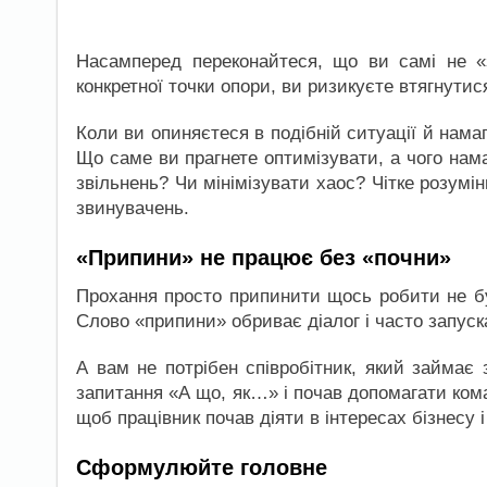
Насамперед переконайтеся, що ви самі не «з
конкретної точки опори, ви ризикуєте втягнутися
Коли ви опиняєтеся в подібній ситуації й нам
Що саме ви прагнете оптимізувати, а чого на
звільнень? Чи мінімізувати хаос? Чітке розумі
звинувачень.
«Припини» не працює без «почни»
Прохання просто припинити щось робити не б
Слово «припини» обриває діалог і часто запуск
А вам не потрібен співробітник, який займає 
запитання «А що, як…» і почав допомагати ком
щоб працівник почав діяти в інтересах бізнесу 
Сформулюйте головне