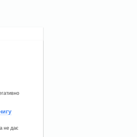
егативно
нигу
а не дає