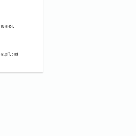
лення.
рії, які