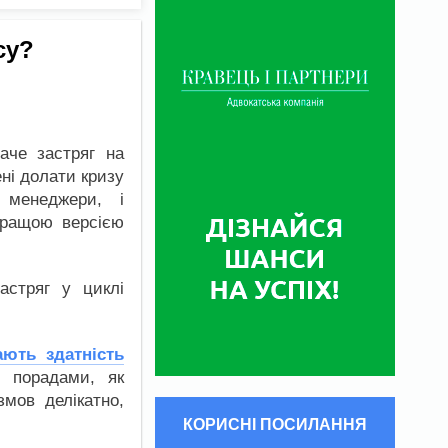
су?
аче застряг на
ені долати кризу
 менеджери, і
 кращою версією
астряг у циклі
ають здатність
я порадами, як
змов делікатно,
КОРИСНІ ПОСИЛАННЯ