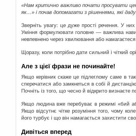
«Нам критично важливо почати просувати цей
як…» і почав допомагати з рішеннями, які да
Зверніть увагу: це дуже прості речення. У ни
Уміння формулювати головне — важлива навич
невпевнено через хвилювання або намагаєтеся 
Щоразу, коли потрібно дати сильний і чіткий ор
Але з цієї фрази не починайте!
Якщо керівник скаже це підлеглому саме в так
сперечатися або замкнеться в собі й дистанці
Почніть із того, що чесно й відкрито визнаєте 
Якщо людина вже перебуває в режимі «бий аб
Якщо відсутнє чітке розуміння того, чому кол
його турбує і що він намагається захистити св
Дивіться вперед