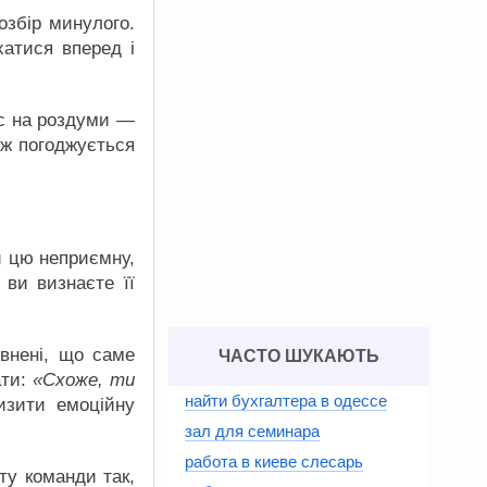
озбір минулого.
атися вперед і
ас на роздуми —
 ж погоджується
и цю неприємну,
 ви визнаєте її
евнені, що саме
ЧАСТО ШУКАЮТЬ
ати:
«Схоже, ти
найти бухгалтера в одессе
изити емоційну
зал для семинара
работа в киеве слесарь
ту команди так,