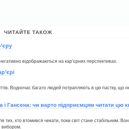
ЧИТАЙТЕ ТАКОЖ
р’єру
і негативно відображаються на кар’єрних перспективах.
р’єрі
ттів. Водночас багато людей потрапляють в цю пастку, що н
 і Гансена: чи варто підприємцям читати цю к
я тих, хто втомився чекати, поки світ стане стабільним. Вон
м вибором.