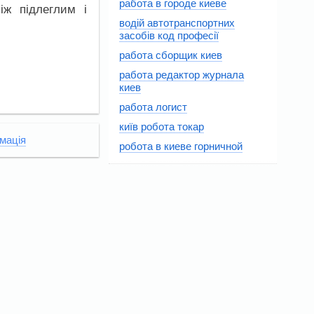
работа в городе киеве
іж підлеглим і
водій автотранспортних
засобів код професії
работа сборщик киев
работа редактор журнала
киев
работа логист
київ робота токар
мація
робота в киеве горничной