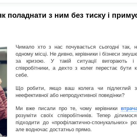
к поладнати з ним без тиску і приму
Чимало хто з нас почувається сьогодні так, н
одному місці. Не дивно, керівники і бізнеси змуш
за кризою. У такій ситуації вигорають і
співробітники, а дехто з колег перестає бути
себе.
Що робити, якщо ваш колега чи підлеглий з
неефективної або непродуктивної поведінки?
Ми вже писали про те, чому керівники
втрач
розуміти своїх співробітників. Тепер ділимос
підходити до «профілактично-спонукальних» ро
але водночас достатньо прямо.