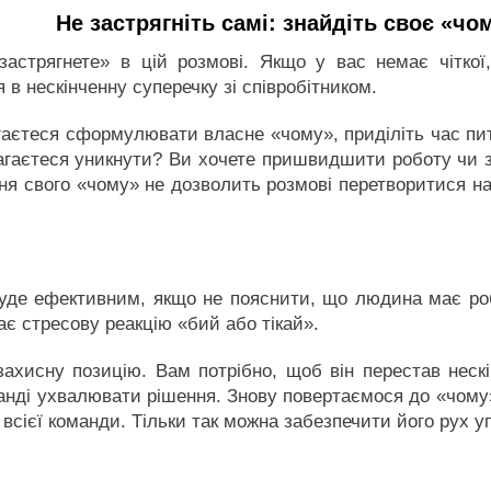
Не застрягніть самі: знайдіть своє «чо
астрягнете» в цій розмові. Якщо у вас немає чіткої,
 в нескінченну суперечку зі співробітником.
агаєтеся сформулювати власне «чому», приділіть час пи
магаєтеся уникнути? Ви хочете пришвидшити роботу чи
ння свого «чому» не дозволить розмові перетворитися на
уде ефективним, якщо не пояснити, що людина має роб
ає стресову реакцію «бий або тікай».
захисну позицію. Вам потрібно, щоб він перестав неск
анді ухвалювати рішення. Знову повертаємося до «чому»
і всієї команди. Тільки так можна забезпечити його рух у