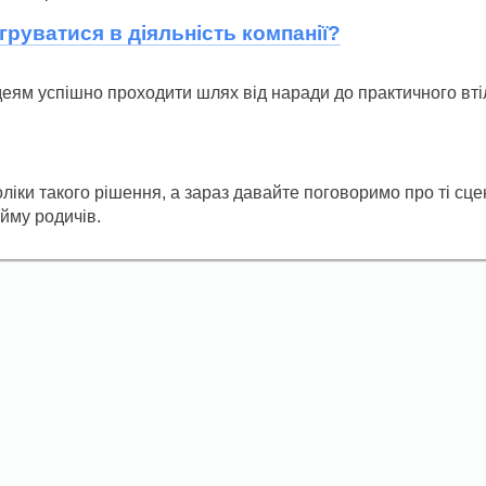
груватися в діяльність компанії?
деям успішно проходити шлях від наради до практичного вті
іки такого рішення, а зараз давайте поговоримо про ті сцена
йму родичів.