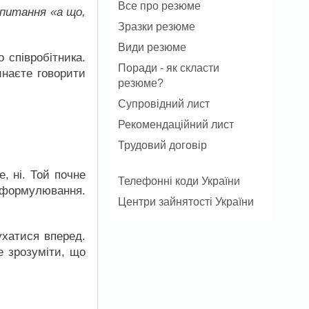
Все про резюме
питання «а що,
Зразки резюме
Види резюме
 співробітника.
Поради - як скласти
инаєте говорити
резюме?
Супровідний лист
Рекомендаційний лист
Трудовий договір
, ні. Той почне
Телефонні коди України
о формулювання.
Центри зайнятості України
ухатися вперед.
е зрозуміти, що