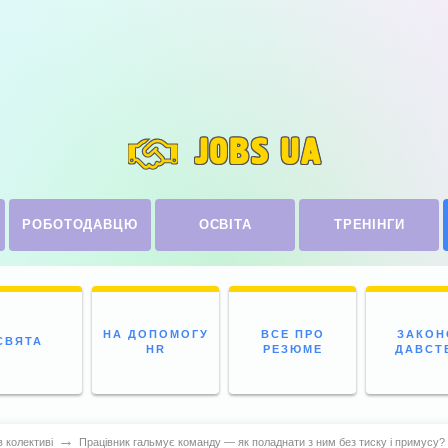
JOBS UA
РОБОТОДАВЦЮ
ОСВІТА
ТРЕНІНГИ
НА ДОПОМОГУ
ВСЕ ПРО
ЗАКОН
СВЯТА
HR
РЕЗЮМЕ
ДАВСТ
→
 колективі
Працівник гальмує команду — як поладнати з ним без тиску і примусу?