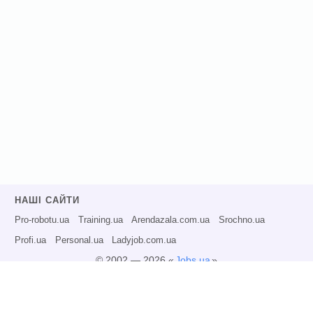
НАШІ САЙТИ
Pro-robotu.ua
Training.ua
Arendazala.com.ua
Srochno.ua
Profi.ua
Personal.ua
Ladyjob.com.ua
© 2002 — 2026 «
Jobs.ua
»
Всі права захищені.
Адміністрація може не розділяти точку зору авторів інформаційних матеріалів