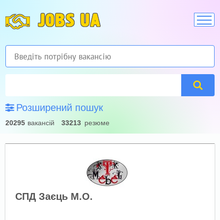
JOBS UA
Розширений пошук
20295
вакансій
33213
резюме
СПД Заєць М.О.