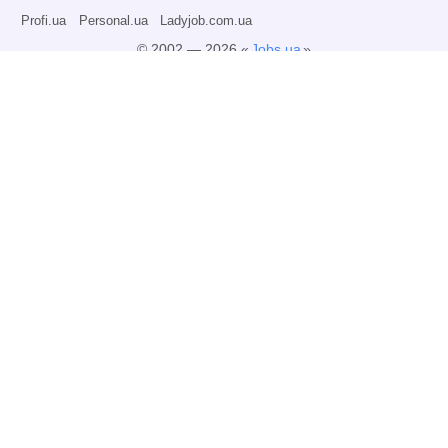
Profi.ua
Personal.ua
Ladyjob.com.ua
© 2002 — 2026 «
Jobs.ua
»
Всі права захищені.
Адміністрація може не розділяти точку зору авторів інформаційних матеріалів
та не несе відповідальності за розміщену користувачами інформацію.