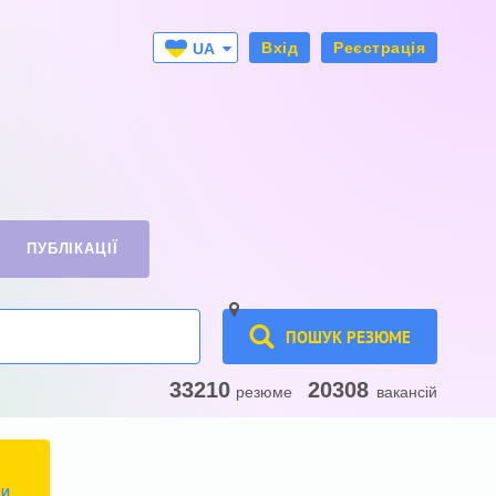
Вхід
Реєстрація
UA
RU
ПУБЛІКАЦІЇ
ПОШУК РЕЗЮМЕ
33210
20308
резюме
вакансій
ТИ