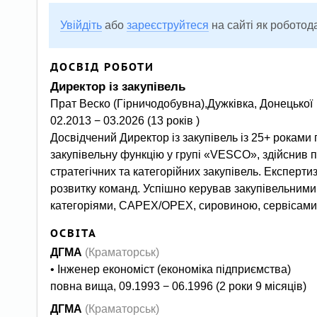
Увійдіть
або
зареєструйтеся
на сайті як роботод
ДОСВІД РОБОТИ
Директор із закупівель
Прат Веско (Гірничодобувна),
Дужківка, Донецької
02.2013 − 03.2026 (13 років )
Досвідчений Директор із закупівель із 25+ роками практики у промислових компаніях та групах бізнесів. Побудував
закупівельну функцію у групі «VESCO», здійснив 
стратегічних та категорійних закупівель. Експертиз
розвитку команд. Успішно керував закупівельни
категоріями, CAPEX/OPEX, сировиною, сервісами
ОСВІТА
ДГМА
(Краматорськ)
• Інженер економіст (економіка підприємства)
повна вища, 09.1993 − 06.1996 (2 роки 9 місяців)
ДГМА
(Краматорськ)