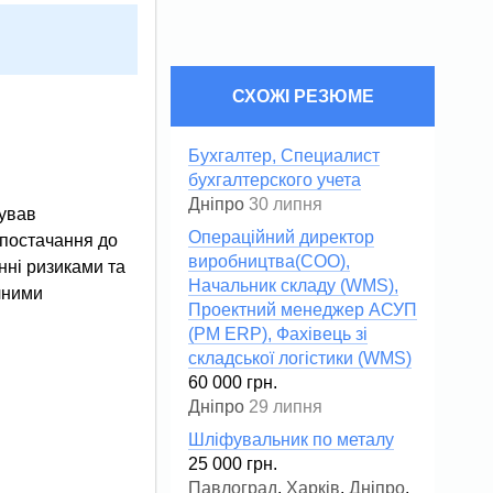
СХОЖІ РЕЗЮМЕ
Бухгалтер, Специалист
бухгалтерского учета
Дніпро
30 липня
Операційний директор
 постачання до
виробництва(COO),
інні ризиками та
Начальник складу (WMS),
чними
Проектний менеджер АСУП
(PM ERP), Фахівець зі
складської логістики (WMS)
60 000 грн.
Дніпро
29 липня
Шліфувальник по металу
25 000 грн.
Павлоград
,
Харків
,
Дніпро
,