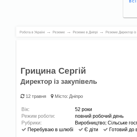
ВС
→
→
→
Робота в Україні
Резюме
Резюме в Дніпрі
Резюме Директор із 
Грицина Сергій
Директор із закупівель
12 травня
Місто:
Дніпро
Вік:
52 роки
Режим роботи:
повний робочий день
Рубрики:
Виробництво
;
Сільське гос
Перебуваю в шлюбі
Є діти
Готовий до 