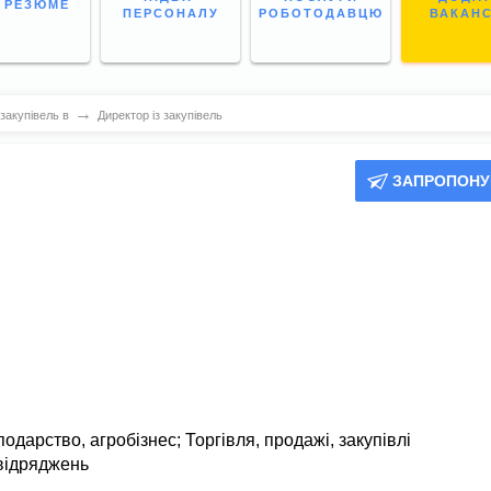
І РЕЗЮМЕ
ПЕРСОНАЛУ
РОБОТОДАВЦЮ
ВАКАН
→
закупівель в
Директор із закупівель
ЗАПРОПОНУ
подарство, агробізнес
;
Торгівля, продажі, закупівлі
відряджень