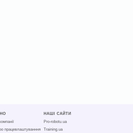
СНО
НАШІ САЙТИ
компанії
Pro-robotu.ua
про працевлаштуванння
Training.ua