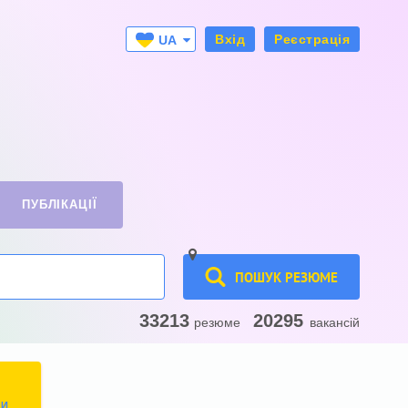
Вхід
Реєстрація
UA
RU
ПУБЛІКАЦІЇ
ПОШУК РЕЗЮМЕ
33213
20295
резюме
вакансій
ТИ