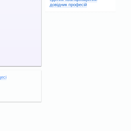
довідник професій
есі