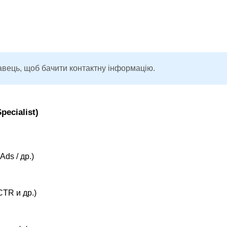
авець, щоб бачити контактну інформацію.
pecialist)
ds / др.)
TR и др.)