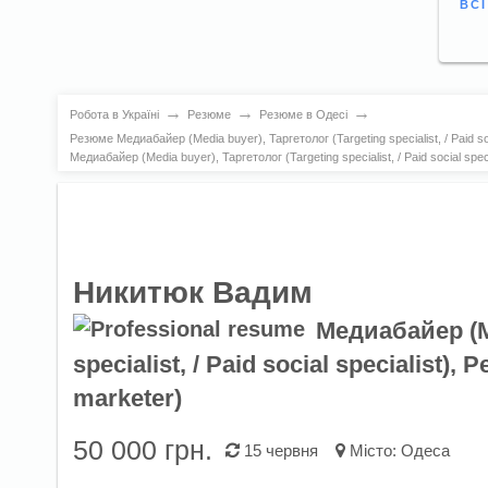
ВС
→
→
→
Робота в Україні
Резюме
Резюме в Одесі
Резюме Медиабайер (Media buyer), Таргетолог (Targeting specialist, / Paid s
Медиабайер (Media buyer), Таргетолог (Targeting specialist, / Paid social sp
Никитюк Вадим
Медиабайер (Me
specialist, / Paid social specialist
marketer)
50 000 грн.
15 червня
Місто:
Одеса