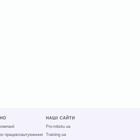
СНО
НАШІ САЙТИ
компанії
Pro-robotu.ua
про працевлаштуванння
Training.ua