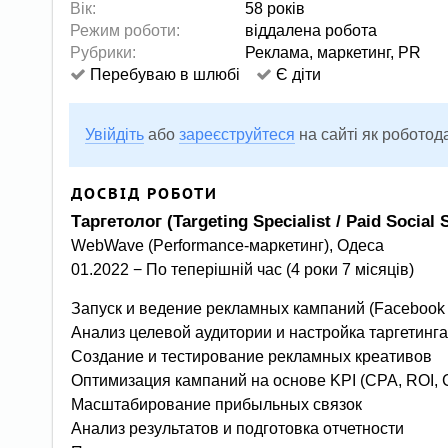
Вік:
58 років
Режим роботи:
віддалена робота
Рубрики:
Реклама, маркетинг, PR
Перебуваю в шлюбі
Є діти
Увійдіть
або
зареєструйтеся
на сайті як роботод
ДОСВІД РОБОТИ
Таргетолог (Targeting Specialist / Paid Social S
WebWave (Performance-маркетинг), Одеса
01.2022 − По теперішній час (4 роки 7 місяців)
Запуск и ведение рекламных кампаний (Facebook A
Анализ целевой аудитории и настройка таргетинга
Создание и тестирование рекламных креативов
Оптимизация кампаний на основе KPI (CPA, ROI, C
Масштабирование прибыльных связок
Анализ результатов и подготовка отчетности