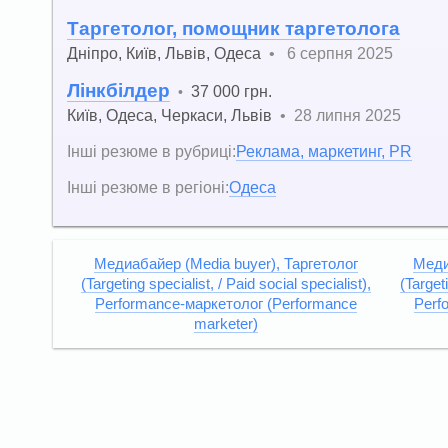
Таргетолог, помощник таргетолога
Дніпро
,
Київ
,
Львів
,
Одеса
•
6 серпня 2025
Лінкбілдер
37 000 грн.
•
Київ
,
Одеса
,
Черкаси
,
Львів
•
28 липня 2025
Інші резюме в рубриці:
Реклама, маркетинг, PR
Інші резюме в регіоні:
Одеса
Медиабайер (Media buyer), Таргетолог
Меди
(Targeting specialist, / Paid social specialist),
(Targeti
Performance-маркетолог (Performance
Perf
marketer)