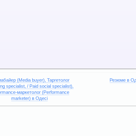
абайер (Media buyer), Таргетолог
Резюме в Од
ng specialist, / Paid social specialist),
ormance-маркетолог (Performance
marketer) в Одесі