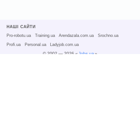
НАШІ САЙТИ
Pro-robotu.ua
Training.ua
Arendazala.com.ua
Srochno.ua
Profi.ua
Personal.ua
Ladyjob.com.ua
© 2002 — 2026 «
Jobs.ua
»
Всі права захищені.
Адміністрація може не розділяти точку зору авторів інформаційних матеріалів
та не несе відповідальності за розміщену користувачами інформацію.