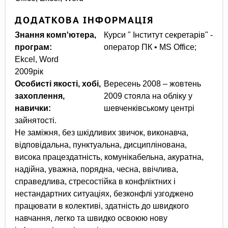
ДОДАТКОВА ІНФОРМАЦІЯ
Знання комп'ютера,
Курси " Інститут секретарів" -
програм:
оператор ПК • MS Оffice;
Ekcel, Word
2009рік
Особисті якості, хобі,
Вересень 2008 – жовтень
захоплення,
2009 стояла на обліку у
навички:
шевченківському центрі
зайнятості.
Не заміжня, без шкідливих звичок, виконавча,
відповідальна, пунктуальна, дисциплінована,
висока працездатність, комунікабельна, акуратна,
надійна, уважна, порядна, чесна, ввічлива,
справедлива, стресостійка в конфліктних і
нестандартних ситуаціях, безконфлі узгоджено
працювати в колективі, здатність до швидкого
навчання, легко та швидко освоюю нову