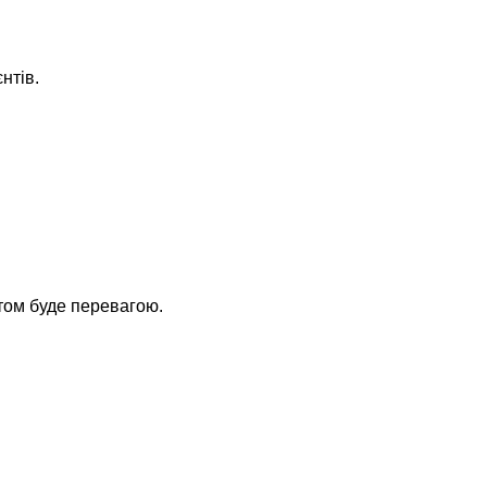
нтів.
том буде перевагою.