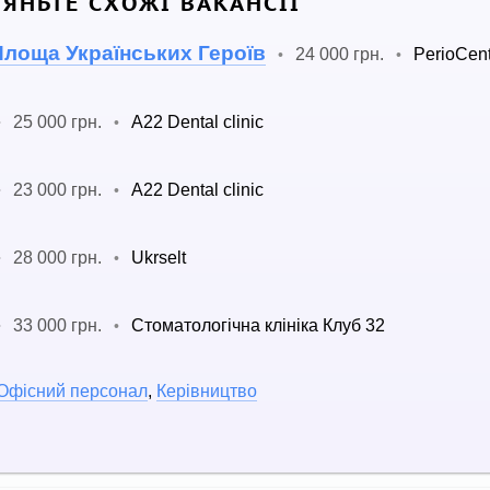
ЛЯНЬТЕ СХОЖІ ВАКАНСІЇ
 Площа Українських Героїв
24 000 грн.
PerioCen
•
•
25 000 грн.
A22 Dental clinic
•
•
23 000 грн.
A22 Dental clinic
•
•
28 000 грн.
Ukrselt
•
•
33 000 грн.
Стоматологічна клініка Клуб 32
•
•
Офісний персонал
,
Керівництво