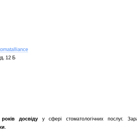
tomatalliance
уд. 12 Б
 років досвіду
у сфері стоматологічних послуг. За
ки
.