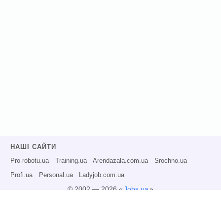
НАШІ САЙТИ
Pro-robotu.ua
Training.ua
Arendazala.com.ua
Srochno.ua
Profi.ua
Personal.ua
Ladyjob.com.ua
© 2002 — 2026 «
Jobs.ua
»
Всі права захищені.
Адміністрація може не розділяти точку зору авторів інформаційних матеріалів