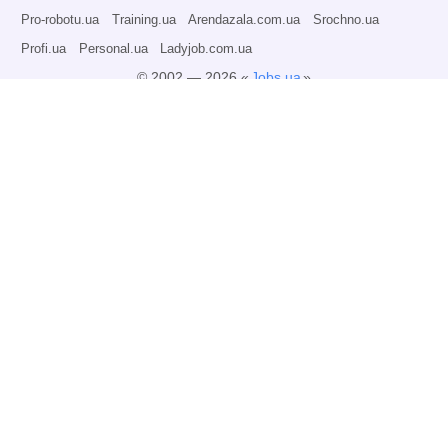
Pro-robotu.ua
Training.ua
Arendazala.com.ua
Srochno.ua
Profi.ua
Personal.ua
Ladyjob.com.ua
© 2002 — 2026 «
Jobs.ua
»
Всі права захищені.
Адміністрація може не розділяти точку зору авторів інформаційних матеріалів
та не несе відповідальності за розміщену користувачами інформацію.