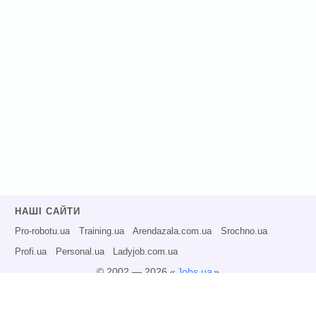
НАШІ САЙТИ
Pro-robotu.ua
Training.ua
Arendazala.com.ua
Srochno.ua
Profi.ua
Personal.ua
Ladyjob.com.ua
© 2002 — 2026 «
Jobs.ua
»
Всі права захищені.