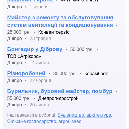
Дніпро
1 червня
•
Майстер з ремонту та обслуговування
систем вентиляції та кондиціонування
•
25 000 грн.
Конвентсервіс
•
Дніпро
23 травня
•
Бригадир у Діброву
50 000 грн.
•
•
ТОВ «Агрікорс»
Дніпро
14 липня
•
Різноробочий
30 000 грн.
Керамброк
•
•
Дніпро
22 червня
•
Бурильник, буровий майстер, помбур
•
55 000 грн.
Днепрогидрострой
•
Дніпро
26 липня
•
Інші вакансії в рубриці:
Будівництво, архітектура
,
Сільське господарство, агробізнес