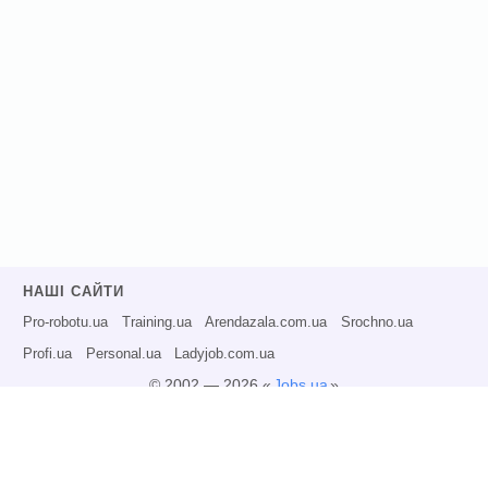
НАШІ САЙТИ
Pro-robotu.ua
Training.ua
Arendazala.com.ua
Srochno.ua
Profi.ua
Personal.ua
Ladyjob.com.ua
© 2002 — 2026 «
Jobs.ua
»
Всі права захищені.
Адміністрація може не розділяти точку зору авторів інформаційних матеріалів
та не несе відповідальності за розміщену користувачами інформацію.