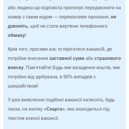
або людина що відповіла пропонує передзвонити на
номер з таким кодом — переконливе прохання,
не
дзвоніть
, щоб не стати жертвою телефонного
обману
!
Крім того, просимо вас остерігатися вакансій, де
потрібне внесення
заставної суми
або
страхового
внеску
. Пам'ятайте! Будь-яке вкладення коштів, яке
потрібно від здобувача, в 90% випадків є
шахрайством!
У разі виявлення подібної вакансії натисніть, будь
ласка, на кнопку «
Скарга
», яка знаходиться під
текстом кожної вакансії.