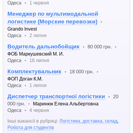
Одеса
1 червня
•
Менеджер по мультимодальной
логистике (Морские перевозки)
•
Grando Invest
Одеса
2 липня
•
Водитель дальнобойщик
80 000 грн.
•
•
ФОБ Маркушевский М. И.
Одеса
16 липня
•
Комплектувальник
18 000 грн.
•
•
ФОП Доган К.М.
Одеса
1 липня
•
Диспетчер транспортної логістики
20
•
000 грн.
Маринюк Елена Альбертовна
•
Одеса
4 червня
•
Інші вакансії в рубриці:
Логістика, доставка, склад
,
Робота для студентів