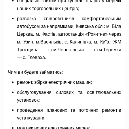
спеціальні знижки при купівлі товарів у мережі
наших торговельних центрів;
розвозка співробітників комфортабельним
автобусом за напрямками: Київська обл.: м. Біла
Церква, м. Фастів, автостанція «Рокитне» через
м. Узин, м.Васильків, с. Калинівка, м. Київ.: ЖМ
Троєщина — ст.м.Чернігівська — ст.м.Теремки
— с. Глеваха.
Чим ви будете займатись:
ремонт, збірка електричних машин;
обслуговування силових та освітлювальних
установок;
проведення планових та поточних ремонтів
устаткування;
монтаж нових електричних мереж.