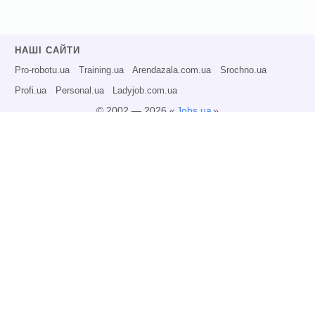
НАШІ САЙТИ
Pro-robotu.ua
Training.ua
Arendazala.com.ua
Srochno.ua
Profi.ua
Personal.ua
Ladyjob.com.ua
© 2002 — 2026 «
Jobs.ua
»
Всі права захищені.
Адміністрація може не розділяти точку зору авторів інформаційних матеріалів
та не несе відповідальності за розміщену користувачами інформацію.