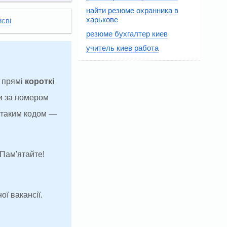
найти резюме охранника в
харькове
иєві
резюме бухгалтер киев
учитель киев работа
а прямі
короткі
и за номером
з таким кодом —
 Пам'ятайте!
ої вакансії.