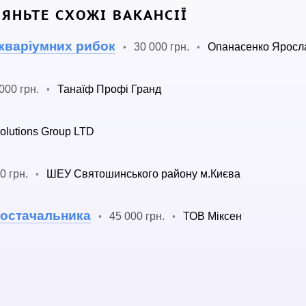
ЛЯНЬТЕ СХОЖІ ВАКАНСІЇ
кваріумних рибок
30 000 грн.
Опанасенко Яросл
•
•
000 грн.
Танаїф Профі Гранд
•
olutions Group LTD
0 грн.
ШЕУ Святошинського району м.Києва
•
постачальника
45 000 грн.
ТОВ Міксен
•
•