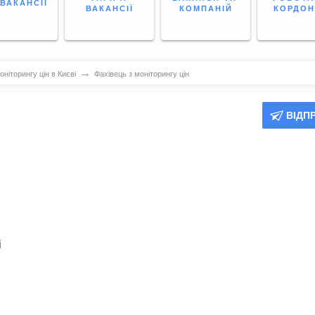
 ВАКАНСІЇ
ВАКАНСІЇ
КОМПАНІЙ
КОРДО
→
ніторингу цін в Києві
Фахівець з моніторингу цін
ВІДП
і