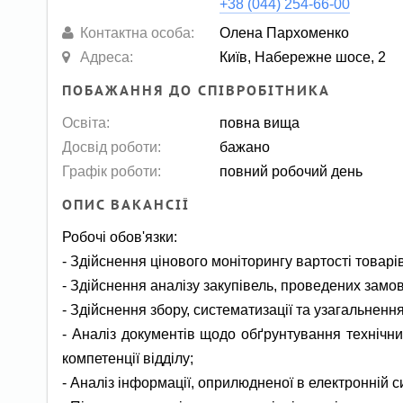
+38 (044) 254-66-00
Контактна особа:
Олена Пархоменко
Адреса:
Київ, Набережне шосе, 2
ПОБАЖАННЯ ДО СПІВРОБІТНИКА
Освіта:
повна вища
Досвід роботи:
бажано
Графік роботи:
повний робочий день
ОПИС ВАКАНСІЇ
Робочі обов'язки:
- Здійснення цінового моніторингу вартості товарів,
- Здійснення аналізу закупівель, проведених замо
- Здійснення збору, систематизації та узагальненн
- Аналіз документів щодо обґрунтування технічних
компетенції відділу;
- Аналіз інформації, оприлюдненої в електронній с