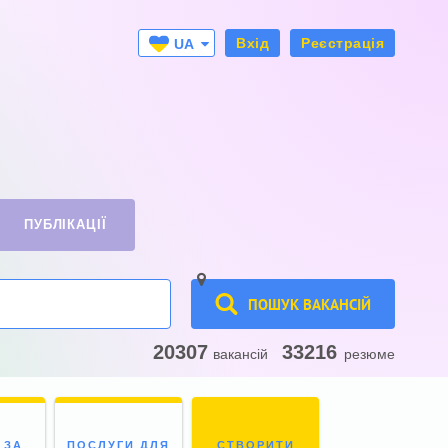
Вхід
Реєстрація
UA
RU
ПУБЛІКАЦІЇ
ПОШУК ВАКАНСІЙ
20307
33216
вакансій
резюме
 ЗА
ПОСЛУГИ ДЛЯ
СТВОРИТИ