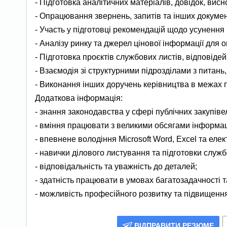
- Підготовка аналітичних матеріалів, довідок, висно
- Опрацювання звернень, запитів та інших документ
- Участь у підготовці рекомендацій щодо усунення
- Аналізу ринку та джерел цінової інформації для о
- Підготовка проєктів службових листів, відповідей
- Взаємодія зі структурними підрозділами з питань,
- Виконання інших доручень керівництва в межах п
Додаткова інформація:
- знання законодавства у сфері публічних закупів
- вміння працювати з великими обсягами інформац
- впевнене володіння Microsoft Word, Excel та ел
- навички ділового листування та підготовки служ
- відповідальність та уважність до деталей;
- здатність працювати в умовах багатозадачності 
- можливість професійного розвитку та підвищення 
ВІДПРАВИТИ РЕЗЮМЕ