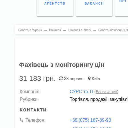
ВСІ
АГЕНТСТВ
ВАКАНСІЇ
→
→
→
Робота в Україні
Вакансії
Вакансії в Києві
Робота Фахівець з мо
Фахівець з моніторингу цін
31 183
грн.
28 червня
Київ
Компанія:
СУРС та ТІ
(
)
Всі вакансії
Рубрики:
Торгівля, продажі, закупівл
КОНТАКТИ
Телефон:
+38 (075) 187-89-93