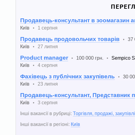
ПЕРЕГ
Продавець-консультант в зоомагазин а
Київ
1 серпня
•
Продавець продовольчих товарів
37 
•
Київ
27 липня
•
Product manager
100 000 грн.
Sempico S
•
•
Київ
4 серпня
•
Фахівець з публічних закупівель
30 00
•
Київ
23 липня
•
Продавець-консультант, Представник 
Київ
3 серпня
•
Інші вакансії в рубриці:
Торгівля, продажі, закупівлі
Інші вакансії в регіоні:
Київ