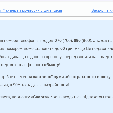
ї Фахівець з моніторингу цін в Києві
Вакансії в К
ні номери телефонів з кодом
070
(700),
090
(900), а також н
аким номером може становити до
60 грн
. Якщо Ви подзвонил
 або людина що відповіла пропонує передзвонити на номер 
ти жертвою телефонного
обману
!
потрібне внесення
заставної суми
або
страхового внеску
.
увача, в 90% випадків є шахрайством!
ласка, на кнопку «
Скарга
», яка знаходиться під текстом кожн