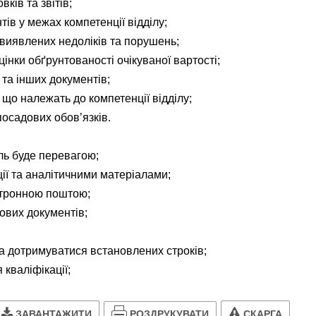
вків та звітів;
ів у межах компетенції відділу;
 виявлених недоліків та порушень;
цінки обґрунтованості очікуваної вартості;
 та інших документів;
 що належать до компетенції відділу;
осадових обов’язків.
ель буде перевагою;
ії та аналітичними матеріалами;
ектронною поштою;
бових документів;
та дотримуватися встановлених строків;
кваліфікації;
РОЗДРУКУВАТИ
ЗАВАНТАЖИТИ
СКАРГА