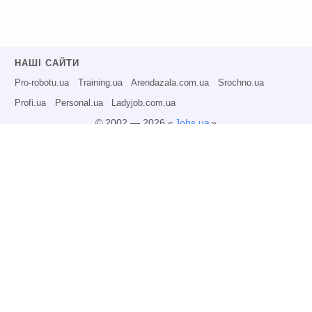
НАШІ САЙТИ
Pro-robotu.ua
Training.ua
Arendazala.com.ua
Srochno.ua
Profi.ua
Personal.ua
Ladyjob.com.ua
© 2002 — 2026 «
Jobs.ua
»
Всі права захищені.
Адміністрація може не розділяти точку зору авторів інформаційних матеріалів
та не несе відповідальності за розміщену користувачами інформацію.