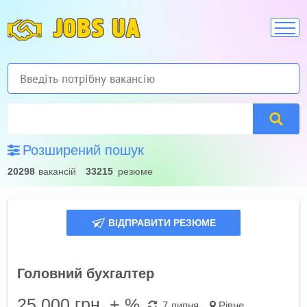
JOBS UA
Розширений пошук
20298
вакансій
33215
резюме
ВІДПРАВИТИ РЕЗЮМЕ
Головний бухгалтер
25 000
грн. + %
7 липня
Рівне