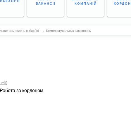
 ВАКАНСІЇ
ВАКАНСІЇ
КОМПАНІЙ
КОРДО
→
ьник замовлень в Україні
Комплектувальник замовлень
)
нсії
Робота за кордоном