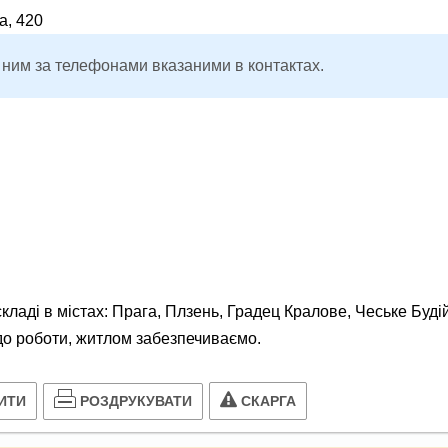
а, 420
 ним за телефонами вказаними в контактах.
ладі в містах: Прага, Плзень, Градец Кралове, Чеське Буді
 до роботи, житлом забезпечиваємо.
РОЗДРУКУВАТИ
ИТИ
СКАРГА