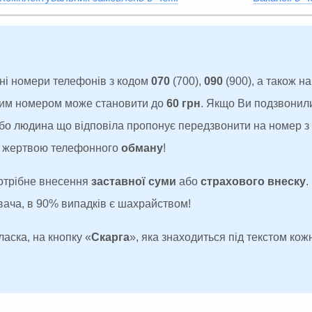
ні номери телефонів з кодом
070
(700),
090
(900), а також н
аким номером може становити до
60 грн
. Якщо Ви подзвонил
 або людина що відповіла пропонує передзвонити на номер 
ти жертвою телефонного
обману
!
потрібне внесення
заставної суми
або
страхового внеску
.
увача, в 90% випадків є шахрайством!
ласка, на кнопку «
Скарга
», яка знаходиться під текстом кожн