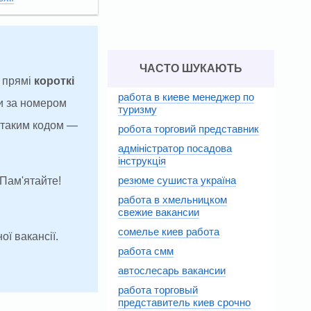
ЧАСТО ШУКАЮТЬ
а прямі
короткі
работа в киеве менеджер по
и за номером
туризму
з таким кодом —
робота торговий представник
адміністратор посадова
інструкція
резюме сушиста україна
 Пам'ятайте!
работа в хмельницком
свежие вакансии
сомелье киев работа
ої вакансії.
работа смм
автослесарь вакансии
работа торговый
представитель киев срочно