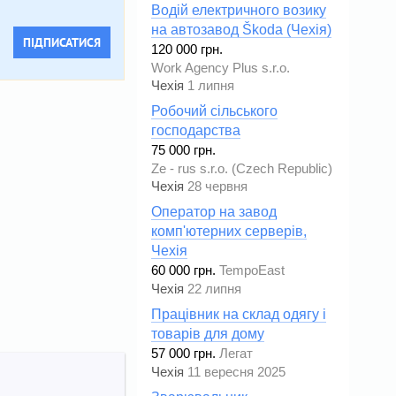
Водій електричного возику
на автозавод Škoda (Чехія)
ПІДПИСАТИСЯ
120 000 грн.
Work Agency Plus s.r.o.
Чехія
1 липня
Робочий сільського
господарства
75 000 грн.
Ze - rus s.r.o. (Czech Republic)
Чехія
28 червня
Оператор на завод
комп'ютерних серверів,
Чехія
60 000 грн.
TempoEast
Чехія
22 липня
Працівник на склад одягу і
товарів для дому
57 000 грн.
Легат
Чехія
11 вересня 2025