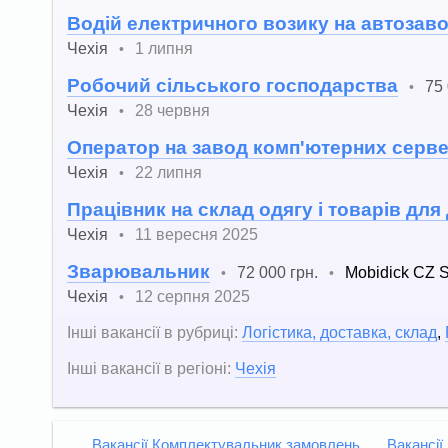
Водій електричного возику на автозаво
Чехія
1 липня
•
Робочий сільського господарства
75 
•
Чехія
28 червня
•
Оператор на завод комп'ютерних сервер
Чехія
22 липня
•
Працівник на склад одягу і товарів для
Чехія
11 вересня 2025
•
Зварювальник
72 000 грн.
Mobidick CZ S
•
•
Чехія
12 серпня 2025
•
Інші вакансії в рубриці:
Логістика, доставка, склад
,
Інші вакансії в регіоні:
Чехія
Вакансії Комплектувальник замовлень
Вакансії