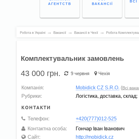
ВСІ
АГЕНТСТВ
ВАКАНСІЇ
→
→
→
Робота в Україні
Вакансії
Вакансії в Чехії
Робота Комплектувал
Комплектувальник замовлень
43 000
грн.
9 червня
Чехія
Компанія:
Mobidick CZ S.R.O.
(
Всі вака
Рубрики:
Логістика, доставка, склад
;
КОНТАКТИ
Телефон:
+420(777)012-525
Контактна особа:
Гончар Іван Іванович
Сайт:
http://mobidick.cz