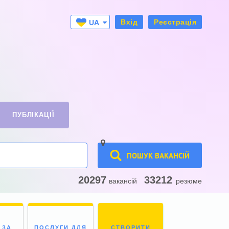
Вхід
Реєстрація
UA
RU
ПУБЛІКАЦІЇ
ПОШУК ВАКАНСІЙ
20297
33212
вакансій
резюме
 ЗА
ПОСЛУГИ ДЛЯ
СТВОРИТИ