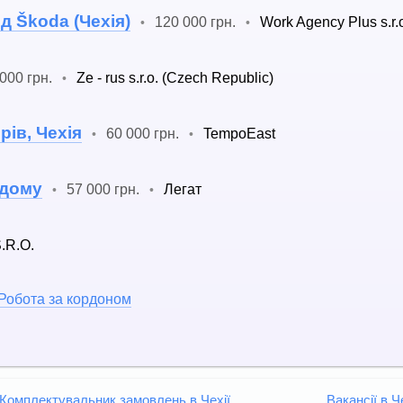
д Škoda (Чехія)
120 000 грн.
Work Agency Plus s.r.
•
•
000 грн.
Ze - rus s.r.o. (Czech Republic)
•
ів, Чехія
60 000 грн.
TempoEast
•
•
 дому
57 000 грн.
Легат
•
•
.R.O.
Робота за кордоном
 Комплектувальник замовлень в Чехії
Вакансії в Ч