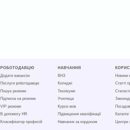
РОБОТОДАВЦЮ
НАВЧАННЯ
КОРИ
Додати вакансію
ВНЗ
Новини 
Послуги роботодавцю
Коледжі
Статті 
Пошук резюме
Технікуми
Статист
Підписка на резюме
Училища
Законод
VIP резюме
Курси мов
Посадові
В допомогу HR
Підвищення кваліфікації
Каталог
Класифікатор професій
Навчання за кордоном
Центри 