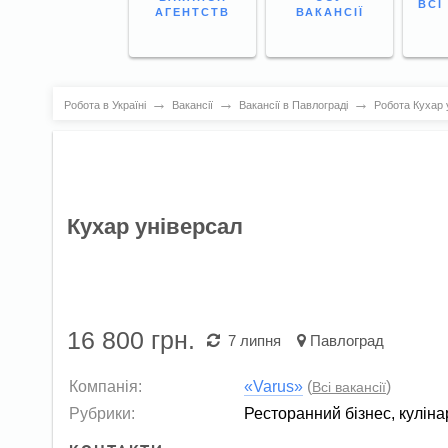
ВСІ
АГЕНТСТВ
ВАКАНСІЇ
→
→
→
Робота в Україні
Вакансії
Вакансії в Павлограді
Робота Кухар у
Кухар універсал
16 800
грн.
7 липня
Павлоград
Компанія:
«Varus»
(
)
Всі вакансії
Рубрики:
Ресторанний бізнес, куліна