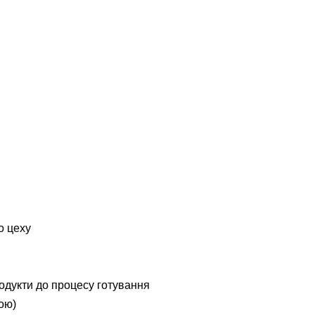
о цеху
одукти до процесу готування
ою)