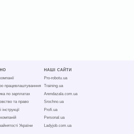
СНО
НАШІ САЙТИ
компанії
Pro-robotu.ua
про працевлаштуванння
Training.ua
ика по зарплатах
Arendazala.com.ua
овство та право
Srochno.ua
 інструкції
Profi.ua
 компаній
Personal.ua
зайнятості України
Ladyjob.com.ua