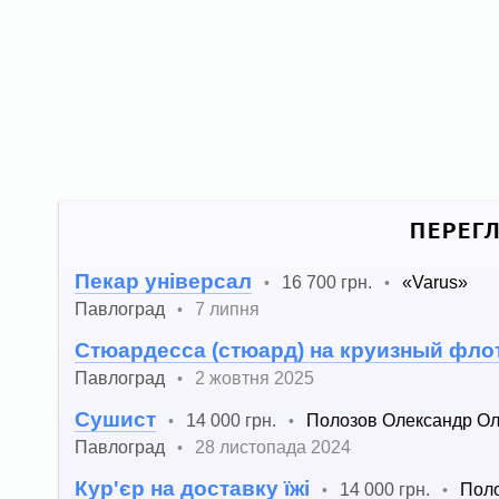
ПЕРЕГ
Пекар універсал
16 700 грн.
«Varus»
•
•
Павлоград
7 липня
•
Cтюардесса (стюард) на круизный фло
Павлоград
2 жовтня 2025
•
Сушист
14 000 грн.
Полозов Олександр О
•
•
Павлоград
28 листопада 2024
•
Кур'єр на доставку їжі
14 000 грн.
Поло
•
•