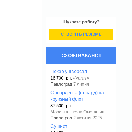
Шукаєте роботу?
СТВОРІТЬ РЕЗЮМЕ
СХОЖІ ВАКАНСІЇ
Пекар універсал
16 700 грн.
«Varus»
Павлоград
7 липня
Cтюардесса (стюард) на
круизный флот
87 500 грн.
Морська школа Омегашип
Павлоград
2 жовтня 2025
Сушист