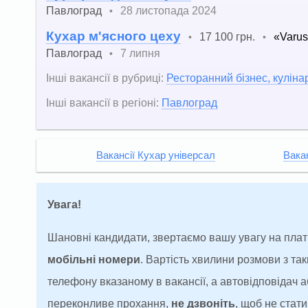
Павлоград
28 листопада 2024
•
Кухар м'ясного цеху
17 100 грн.
«Varu
•
•
Павлоград
7 липня
•
Інші вакансії в рубриці:
Ресторанний бізнес, куліна
Інші вакансії в регіоні:
Павлоград
Вакансії Кухар універсал
Вакан
Увага!
Шановні кандидати, звертаємо вашу увагу на плат
мобільні номери
. Вартість хвилини розмови з т
телефону вказаному в вакансії, а автовідповідач
переконливе прохання,
не дзвоніть
, щоб не ста