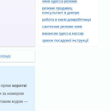
няня одесса резюме
резюме продавец
консультант в днепре
робота в києві домробітниця
сантехник резюме киев
вакансии одесса кассир
зразок посадової інструкції
ограді
а прямі
короткі
и за номером
з таким кодом —