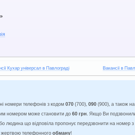
s»
рія
сії Кухар універсал в Павлограді
Вакансії в Павл
ні номери телефонів з кодом
070
(700),
090
(900), а також н
аким номером може становити до
60 грн
. Якщо Ви подзвонил
 або людина що відповіла пропонує передзвонити на номер 
ти жертвою телефонного
обману
!