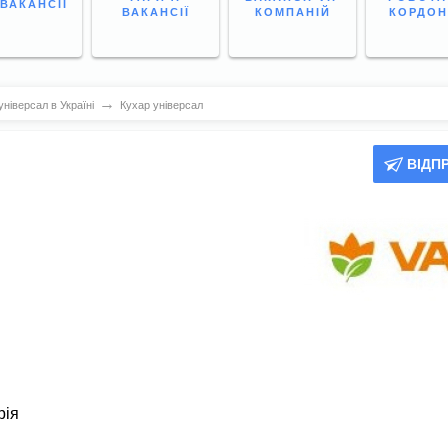
 ВАКАНСІЇ
ВАКАНСІЇ
КОМПАНІЙ
КОРДО
→
ніверсал в Україні
Кухар універсал
ВІДП
рія