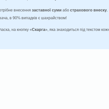
потрібне внесення
заставної суми
або
страхового внеску
.
увача, в 90% випадків є шахрайством!
ласка, на кнопку «
Скарга
», яка знаходиться під текстом кожн