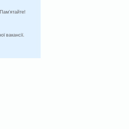
 Пам'ятайте!
ої вакансії.