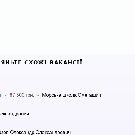
ЛЯНЬТЕ СХОЖІ ВАКАНСІЇ
т
87 500 грн.
Морська школа Омегашип
•
•
лександрович
зов Олександр Олександрович