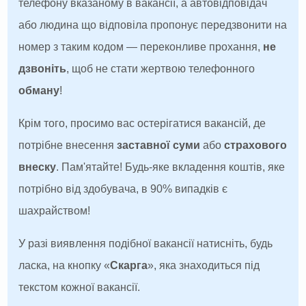
телефону вказаному в вакансії, а автовідповідач
або людина що відповіла пропонує передзвонити на
номер з таким кодом — переконливе прохання,
не
дзвоніть
, щоб не стати жертвою телефонного
обману
!
Крім того, просимо вас остерігатися вакансій, де
потрібне внесення
заставної суми
або
страхового
внеску
. Пам'ятайте! Будь-яке вкладення коштів, яке
потрібно від здобувача, в 90% випадків є
шахрайством!
У разі виявлення подібної вакансії натисніть, будь
ласка, на кнопку «
Скарга
», яка знаходиться під
текстом кожної вакансії.