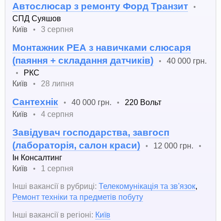
Автослюсар з ремонту Форд Транзит
•
СПД Суяшов
Київ
3 серпня
•
Монтажник РЕА з навичками слюсаря
(паяння + складання датчиків)
40 000 грн.
•
РКС
•
Київ
28 липня
•
Сантехнік
40 000 грн.
220 Вольт
•
•
Київ
4 серпня
•
Завідувач господарства, завгосп
(лабораторія, салон краси)
12 000 грн.
•
•
Ін Консалтинг
Київ
1 серпня
•
Інші вакансії в рубриці:
Телекомунікація та зв'язок
,
Ремонт техніки та предметів побуту
Інші вакансії в регіоні:
Київ