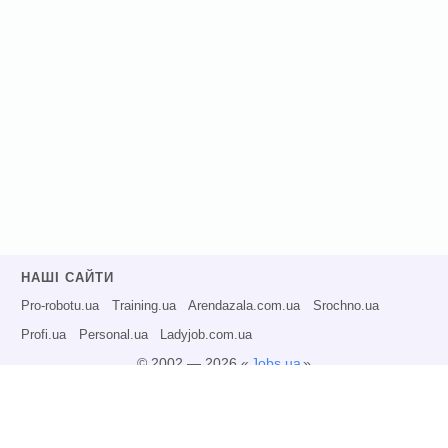
НАШІ САЙТИ
Pro-robotu.ua
Training.ua
Arendazala.com.ua
Srochno.ua
Profi.ua
Personal.ua
Ladyjob.com.ua
© 2002 — 2026 «
Jobs.ua
»
Всі права захищені.
Адміністрація може не розділяти точку зору авторів інформаційних матеріалів
та не несе відповідальності за розміщену користувачами інформацію.