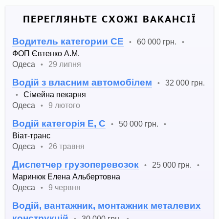
ПЕРЕГЛЯНЬТЕ СХОЖІ ВАКАНСІЇ
Водитель категории СЕ
60 000 грн.
•
•
ФОП Євтенко А.М.
Одеса
29 липня
•
Водій з власним автомобілем
32 000 грн.
•
Сімейна пекарня
•
Одеса
9 лютого
•
Водій категорія E, C
50 000 грн.
•
•
Віат-транс
Одеса
26 травня
•
Диспетчер грузоперевозок
25 000 грн.
•
•
Маринюк Елена Альбертовна
Одеса
9 червня
•
Водій, вантажник, монтажник металевих
конструкцій
30 000 грн.