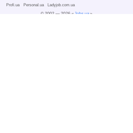
Profi.ua
Personal.ua
Ladyjob.com.ua
© 2002 — 2026 «
Jobs.ua
»
Всі права захищені.
Адміністрація може не розділяти точку зору авторів інформаційних матеріалів
та не несе відповідальності за розміщену користувачами інформацію.