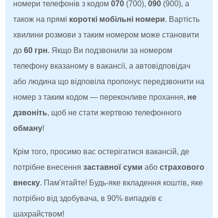
номери телефонів з кодом
070
(700),
090
(900), а
також на прямі
короткі мобільні номери
. Вартість
хвилини розмови з таким номером може становити
до
60 грн
. Якщо Ви подзвонили за номером
телефону вказаному в вакансії, а автовідповідач
або людина що відповіла пропонує передзвонити на
номер з таким кодом — переконливе прохання,
не
дзвоніть
, щоб не стати жертвою телефонного
обману
!
Крім того, просимо вас остерігатися вакансій, де
потрібне внесення
заставної суми
або
страхового
внеску
. Пам'ятайте! Будь-яке вкладення коштів, яке
потрібно від здобувача, в 90% випадків є
шахрайством!