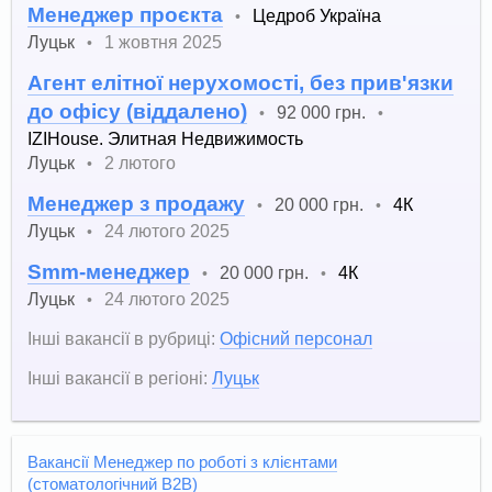
Менеджер проєкта
Цедроб Україна
•
Луцьк
1 жовтня 2025
•
Агент елітної нерухомості, без прив'язки
до офісу (віддалено)
92 000 грн.
•
•
IZIHouse. Элитная Недвижимость
Луцьк
2 лютого
•
Менеджер з продажу
20 000 грн.
4К
•
•
Луцьк
24 лютого 2025
•
Smm-менеджер
20 000 грн.
4К
•
•
Луцьк
24 лютого 2025
•
Інші вакансії в рубриці:
Офісний персонал
Інші вакансії в регіоні:
Луцьк
Вакансії Менеджер по роботі з клієнтами
(стоматологічний B2B)