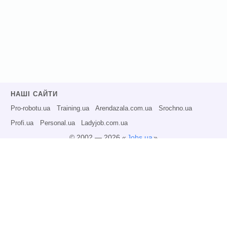
НАШІ САЙТИ
Pro-robotu.ua
Training.ua
Arendazala.com.ua
Srochno.ua
Profi.ua
Personal.ua
Ladyjob.com.ua
© 2002 — 2026 «
Jobs.ua
»
Всі права захищені.
Адміністрація може не розділяти точку зору авторів інформаційних матеріалів
та не несе відповідальності за розміщену користувачами інформацію.