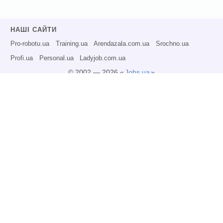
НАШІ САЙТИ
Pro-robotu.ua
Training.ua
Arendazala.com.ua
Srochno.ua
Profi.ua
Personal.ua
Ladyjob.com.ua
© 2002 — 2026 «
Jobs.ua
»
Всі права захищені.
Адміністрація може не розділяти точку зору авторів інформаційних матеріалів
та не несе відповідальності за розміщену користувачами інформацію.