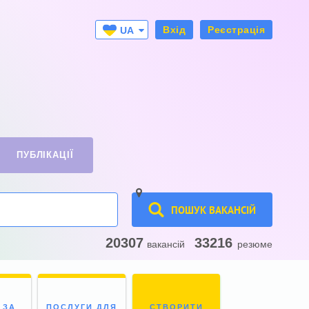
Вхід
Реєстрація
UA
RU
ПУБЛІКАЦІЇ
ПОШУК ВАКАНСІЙ
20307
33216
вакансій
резюме
 ЗА
ПОСЛУГИ ДЛЯ
СТВОРИТИ