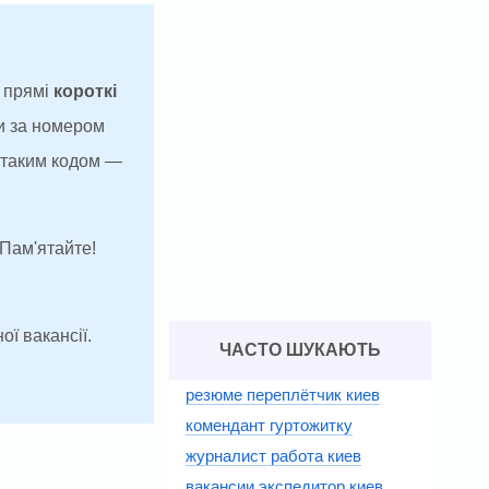
а прямі
короткі
и за номером
з таким кодом —
 Пам'ятайте!
ої вакансії.
ЧАСТО ШУКАЮТЬ
резюме переплётчик киев
комендант гуртожитку
журналист работа киев
вакансии экспедитор киев