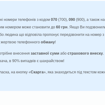
ні номери телефонів з кодом
070
(700),
090
(900), а також н
аким номером може становити до
60 грн
. Якщо Ви подзвонил
 або людина що відповіла пропонує передзвонити на номер 
ти жертвою телефонного
обману
!
потрібне внесення
заставної суми
або
страхового внеску
.
увача, в 90% випадків є шахрайством!
ласка, на кнопку «
Скарга
», яка знаходиться під текстом кожн