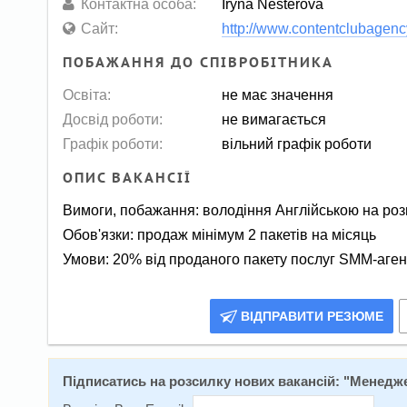
Контактна особа:
Iryna Nesterova
Сайт:
http://www.contentclubagen
ПОБАЖАННЯ ДО СПІВРОБІТНИКА
Освіта:
не має значення
Досвід роботи:
не вимагається
Графік роботи:
вільний графік роботи
ОПИС ВАКАНСІЇ
Вимоги, побажання: володіння Англійською на роз
Обов'язки: продаж мінімум 2 пакетів на місяць
Умови: 20% від проданого пакету послуг SMM-агенц
ВІДПРАВИТИ РЕЗЮМЕ
Підписатись на розсилку нових вакансій: "
Менедже