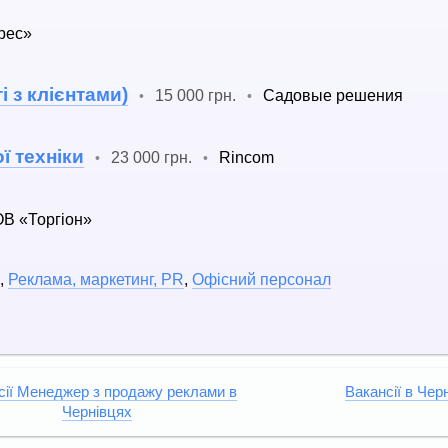
рес»
 з клієнтами)
15 000 грн.
Садовые решения
•
•
ї техніки
23 000 грн.
Rincom
•
•
В «Торгіон»
,
Реклама, маркетинг, PR
,
Офісний персонал
сії Менеджер з продажу реклами в
Вакансії в Чер
Чернівцях