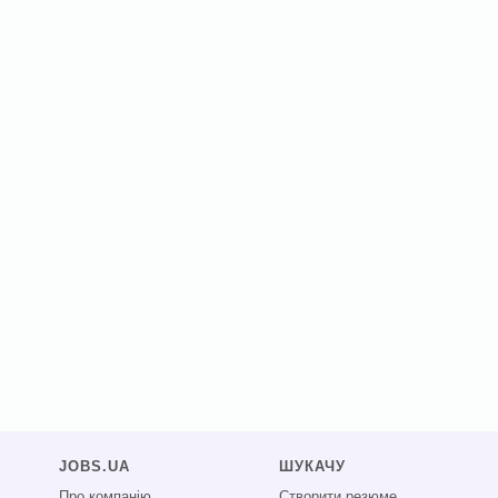
JOBS.UA
ШУКАЧУ
Про компанію
Створити резюме