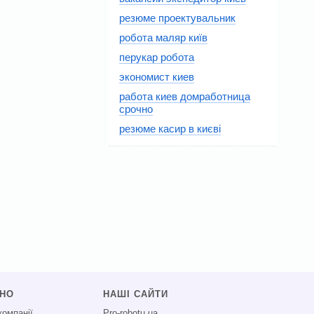
резюме проектувальник
робота маляр київ
перукар робота
экономист киев
работа киев домработница
срочно
резюме касир в києві
СНО
НАШІ САЙТИ
компанії
Pro-robotu.ua