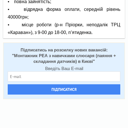
• повна зайнятість;
• відрядна форма оплати, середній рівень
40000грн;
• місце роботи (р-н Пріорки, неподалік ТРЦ
«Караван»), з 9-00 до 18-00, п’ятиденка.
Підписатись на розсилку нових вакансій:
"
Монтажник РЕА з навичками слюсаря (паяння +
складання датчиків) в Києві
"
Введіть Ваш E-mail
ПІДПИСАТИСЯ