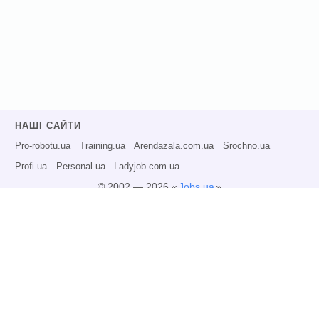
НАШІ САЙТИ
Pro-robotu.ua
Training.ua
Arendazala.com.ua
Srochno.ua
Profi.ua
Personal.ua
Ladyjob.com.ua
© 2002 — 2026 «
Jobs.ua
»
Всі права захищені.
Адміністрація може не розділяти точку зору авторів інформаційних матеріалів
та не несе відповідальності за розміщену користувачами інформацію.