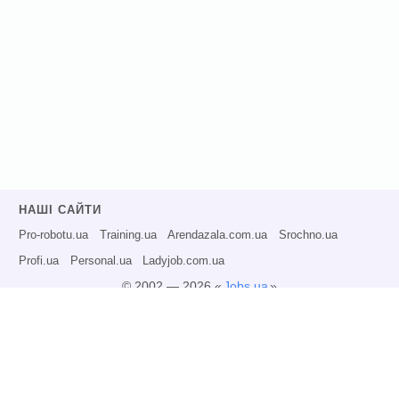
НАШІ САЙТИ
Pro-robotu.ua
Training.ua
Arendazala.com.ua
Srochno.ua
Profi.ua
Personal.ua
Ladyjob.com.ua
© 2002 — 2026 «
Jobs.ua
»
Всі права захищені.
Адміністрація може не розділяти точку зору авторів інформаційних матеріалів
та не несе відповідальності за розміщену користувачами інформацію.