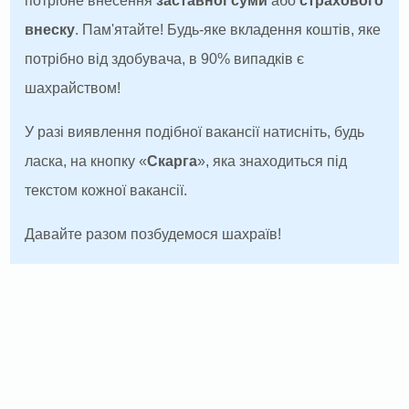
потрібне внесення
заставної суми
або
страхового
внеску
. Пам'ятайте! Будь-яке вкладення коштів, яке
потрібно від здобувача, в 90% випадків є
шахрайством!
У разі виявлення подібної вакансії натисніть, будь
ласка, на кнопку «
Скарга
», яка знаходиться під
текстом кожної вакансії.
Давайте разом позбудемося шахраїв!