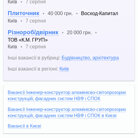
Київ
7 серпня
•
Плиточник
40 000 грн.
Восход-Капитал
•
•
Київ
7 серпня
•
Різнороб/двірник
20 000 грн.
•
•
ТОВ «К.М. ГРУП»
Київ
7 серпня
•
Інші вакансії в рубриці:
Будівництво, архітектура
Інші вакансії в регіоні:
Київ
Вакансії Інженер-конструктор алюмінієво-світопрозорих
конструкцій, фасадних систем НВФ і СПОК
Вакансії Інженер-конструктор алюмінієво-світопрозорих
конструкцій, фасадних систем НВФ і СПОК в Києві
Вакансії в Києві