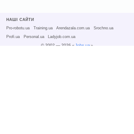
НАШІ САЙТИ
Pro-robotu.ua
Training.ua
Arendazala.com.ua
Srochno.ua
Profi.ua
Personal.ua
Ladyjob.com.ua
© 2002 — 2026 «
Jobs.ua
»
Всі права захищені.
Адміністрація може не розділяти точку зору авторів інформаційних матеріалів
та не несе відповідальності за розміщену користувачами інформацію.