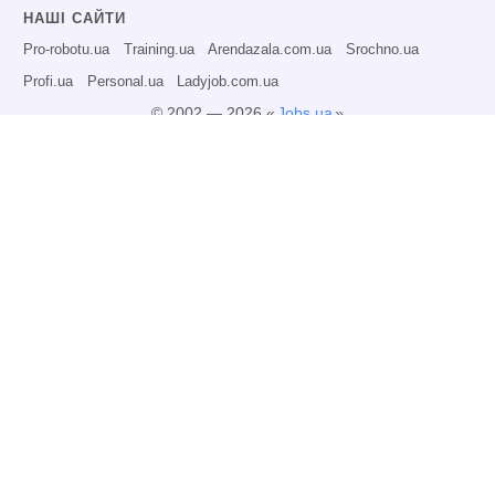
НАШІ САЙТИ
Pro-robotu.ua
Training.ua
Arendazala.com.ua
Srochno.ua
Profi.ua
Personal.ua
Ladyjob.com.ua
© 2002 — 2026 «
Jobs.ua
»
Всі права захищені.
Адміністрація може не розділяти точку зору авторів інформаційних матеріалів
та не несе відповідальності за розміщену користувачами інформацію.