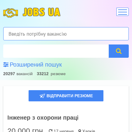
JOBS UA
Розширений пошук
20297
вакансій
33212
резюме
ВІДПРАВИТИ РЕЗЮМЕ
Інженер з охорони праці
20 000
грн.
17 червня
Харків