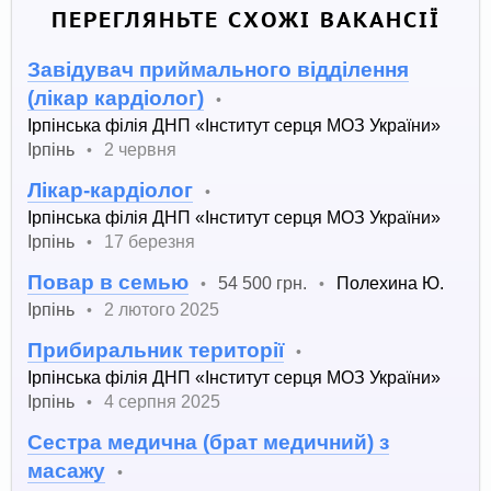
ПЕРЕГЛЯНЬТЕ СХОЖІ ВАКАНСІЇ
Завідувач приймального відділення
(лікар кардіолог)
•
Ірпінська філія ДНП «Інститут серця МОЗ України»
Ірпінь
2 червня
•
Лікар-кардіолог
•
Ірпінська філія ДНП «Інститут серця МОЗ України»
Ірпінь
17 березня
•
Повар в семью
54 500 грн.
Полехина Ю.
•
•
Ірпінь
2 лютого 2025
•
Прибиральник території
•
Ірпінська філія ДНП «Інститут серця МОЗ України»
Ірпінь
4 серпня 2025
•
Сестра медична (брат медичний) з
масажу
•