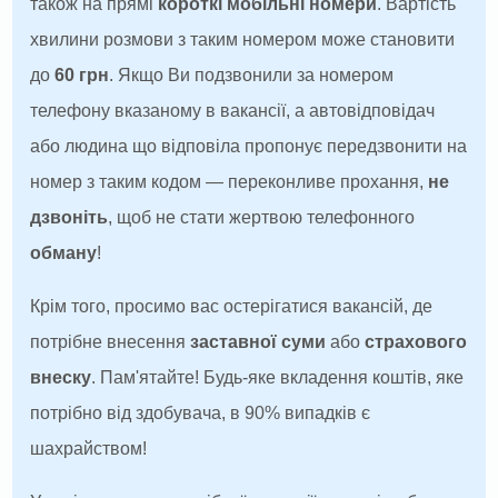
також на прямі
короткі мобільні номери
. Вартість
хвилини розмови з таким номером може становити
до
60 грн
. Якщо Ви подзвонили за номером
телефону вказаному в вакансії, а автовідповідач
або людина що відповіла пропонує передзвонити на
номер з таким кодом — переконливе прохання,
не
дзвоніть
, щоб не стати жертвою телефонного
обману
!
Крім того, просимо вас остерігатися вакансій, де
потрібне внесення
заставної суми
або
страхового
внеску
. Пам'ятайте! Будь-яке вкладення коштів, яке
потрібно від здобувача, в 90% випадків є
шахрайством!