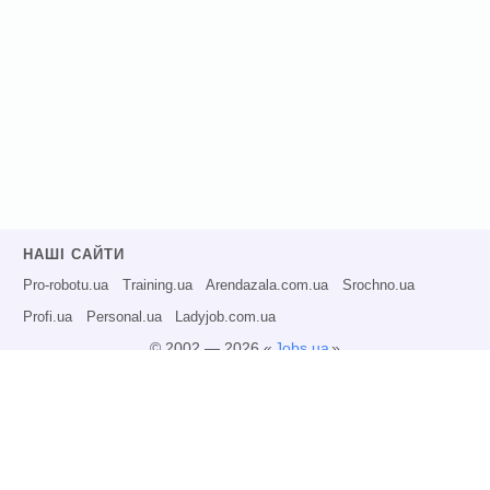
НАШІ САЙТИ
Pro-robotu.ua
Training.ua
Arendazala.com.ua
Srochno.ua
Profi.ua
Personal.ua
Ladyjob.com.ua
© 2002 — 2026 «
Jobs.ua
»
Всі права захищені.
Адміністрація може не розділяти точку зору авторів інформаційних матеріалів
та не несе відповідальності за розміщену користувачами інформацію.