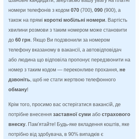
Шановні кандидати, звертаємо вашу увагу на платні
номери телефонів з кодом
070
(700),
090
(900), а
також на прямі
короткі мобільні номери
. Вартість
хвилини розмови з таким номером може становити
до
60 грн
. Якщо Ви подзвонили за номером
телефону вказаному в вакансії, а автовідповідач
або людина що відповіла пропонує передзвонити на
номер з таким кодом — переконливе прохання,
не
дзвоніть
, щоб не стати жертвою телефонного
обману
!
Крім того, просимо вас остерігатися вакансій, де
потрібне внесення
заставної суми
або
страхового
внеску
. Пам'ятайте! Будь-яке вкладення коштів, яке
потрібно від здобувача, в 90% випадків є