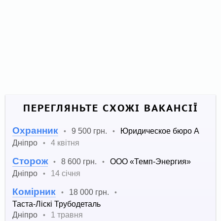
ПЕРЕГЛЯНЬТЕ СХОЖІ ВАКАНСІЇ
Охранник
9 500 грн.
Юридическое бюро А
•
•
Дніпро
4 квітня
•
Сторож
8 600 грн.
ООО «Темп-Энергия»
•
•
Дніпро
14 січня
•
Комірник
18 000 грн.
•
•
Таста-Ліскі Трубодеталь
Дніпро
1 травня
•