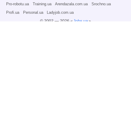
Pro-robotu.ua
Training.ua
Arendazala.com.ua
Srochno.ua
Profi.ua
Personal.ua
Ladyjob.com.ua
© 2002 — 2026 «
Jobs.ua
»
Всі права захищені.
Адміністрація може не розділяти точку зору авторів інформаційних матеріалів
та не несе відповідальності за розміщену користувачами інформацію.