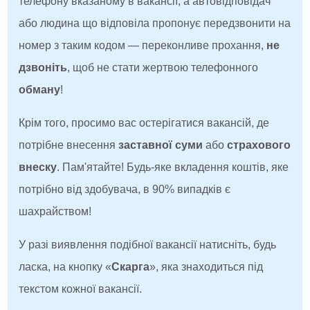
телефону вказаному в вакансії, а автовідповідач
або людина що відповіла пропонує передзвонити на
номер з таким кодом — переконливе прохання,
не
дзвоніть
, щоб не стати жертвою телефонного
обману
!
Крім того, просимо вас остерігатися вакансій, де
потрібне внесення
заставної суми
або
страхового
внеску
. Пам'ятайте! Будь-яке вкладення коштів, яке
потрібно від здобувача, в 90% випадків є
шахрайством!
У разі виявлення подібної вакансії натисніть, будь
ласка, на кнопку «
Скарга
», яка знаходиться під
текстом кожної вакансії.