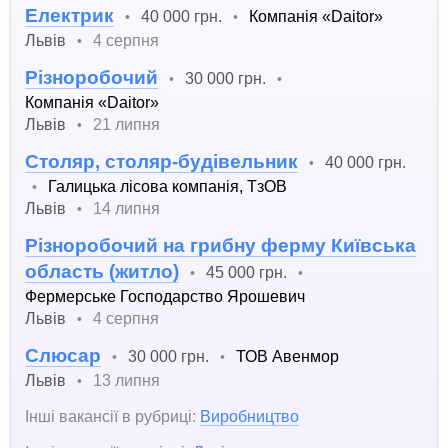
Електрик
40 000 грн.
Компанія «Daitor»
•
•
Львів
4 серпня
•
Різноробочий
30 000 грн.
•
•
Компанія «Daitor»
Львів
21 липня
•
Столяр, столяр-будівельник
40 000 грн.
•
Галицька лісова компанія, ТзОВ
•
Львів
14 липня
•
Різноробочий на грибну ферму Київська
область (житло)
45 000 грн.
•
•
Фермерське Господарство Ярошевич
Львів
4 серпня
•
Слюсар
30 000 грн.
ТОВ Авенмор
•
•
Львів
13 липня
•
Інші вакансії в рубриці:
Виробництво