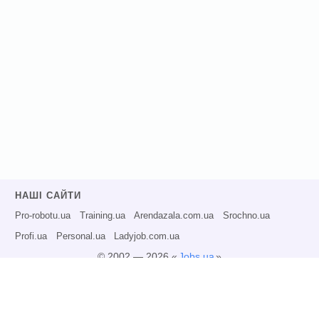
НАШІ САЙТИ
Pro-robotu.ua
Training.ua
Arendazala.com.ua
Srochno.ua
Profi.ua
Personal.ua
Ladyjob.com.ua
© 2002 — 2026 «
Jobs.ua
»
Всі права захищені.
Адміністрація може не розділяти точку зору авторів інформаційних матеріалів
та не несе відповідальності за розміщену користувачами інформацію.