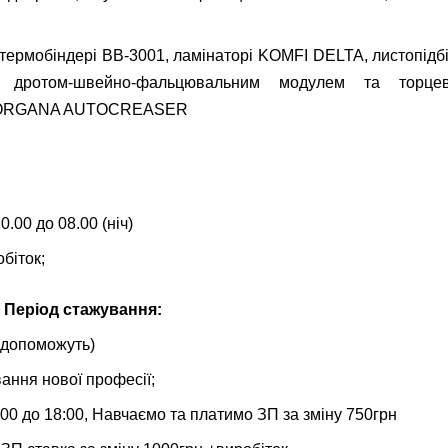
рмобіндері BB-3001, ламінаторі KOMFI DELTA, листопідбі
 дротом-швейно-фальцювальним модулем та торцев
 MORGANA AUTOCREASER
0.00 до 08.00 (ніч)
обіток;
а Період стажування:
 допоможуть)
ання нової професії;
:00 до 18:00, Навчаємо та платимо ЗП за зміну 750грн