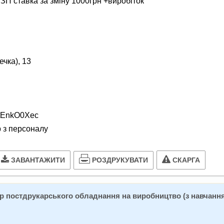
) ЗП ставка за зміну 1000грн +виробіток
чка), 13
GtEnkO0Xec
 з персоналу
РОЗДРУКУВАТИ
ЗАВАНТАЖИТИ
СКАРГА
р постдрукарського обладнання на виробництво (з навчання