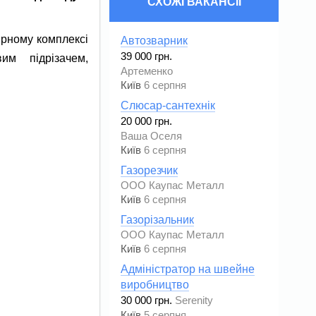
СХОЖІ ВАКАНСІЇ
рному комплексі
Автозварник
39 000 грн.
им підрізачем,
Артеменко
Київ
6 серпня
Слюсар-сантехнік
20 000 грн.
Ваша Оселя
Київ
6 серпня
Газорезчик
ООО Каупас Металл
Київ
6 серпня
Газорізальник
ООО Каупас Металл
Київ
6 серпня
Адміністратор на швейне
виробництво
30 000 грн.
Serenity
Київ
5 серпня