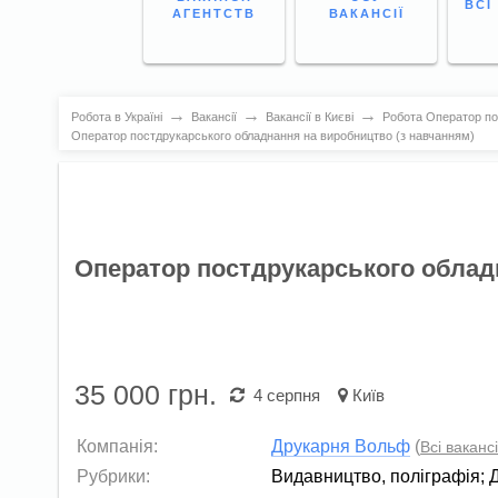
ВСІ
АГЕНТСТВ
ВАКАНСІЇ
→
→
→
Робота в Україні
Вакансії
Вакансії в Києві
Робота Оператор по
Оператор постдрукарського обладнання на виробництво (з навчанням)
Оператор постдрукарського облад
35 000
грн.
4 серпня
Київ
Компанія:
Друкарня Вольф
(
Всі вакансі
Рубрики:
Видавництво, поліграфія
;
Д