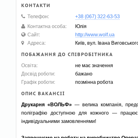
КОНТАКТИ
Телефон:
+38 (067) 322-63-53
Контактна особа:
Юлія
Сайт:
http://www.wolf.ua
Адреса:
Київ, вул. Івана Виговськог
ПОБАЖАННЯ ДО СПІВРОБІТНИКА
Освіта:
не має значення
Досвід роботи:
бажано
Графік роботи:
позмінна робота
ОПИС ВАКАНСІЇ
Друкарня «ВОЛЬФ»
— велика компанія, предст
поліграфію доступною для кожного — працюєм
індивідуальними замовленнями!
Запрошуємо на роботу на виробництво
О
пера