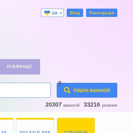
Вхід
Реєстрація
UA
RU
ПУБЛІКАЦІЇ
ПОШУК ВАКАНСІЙ
20307
33216
вакансій
резюме
 ЗА
ПОСЛУГИ ДЛЯ
СТВОРИТИ