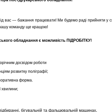
від вас — бажання працювати! Ми будемо раді прийняти у св
 нашу команду ще кращою!
ського обладнання є можливість ПІДРОБІТКУ!
торічним досвідом роботи
ціям розвитку поліграфії;
орпоративна форма.
ї хвилини;
истопідбиранні, бігувальній та фальцювальній машина