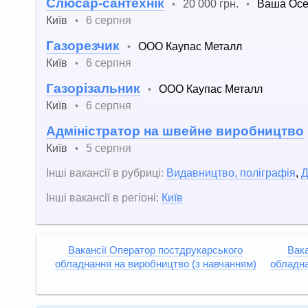
Слюсар-сантехнік
20 000 грн.
Ваша Осе
•
•
Київ
6 серпня
•
Газорезчик
ООО Каупас Металл
•
Київ
6 серпня
•
Газорізальник
ООО Каупас Металл
•
Київ
6 серпня
•
Адміністратор на швейне виробництво
Київ
5 серпня
•
Інші вакансії в рубриці:
Видавництво, поліграфія
,
Д
Інші вакансії в регіоні:
Київ
Вакансії Оператор постдрукарського
Вака
обладнання на виробництво (з навчанням)
обладна