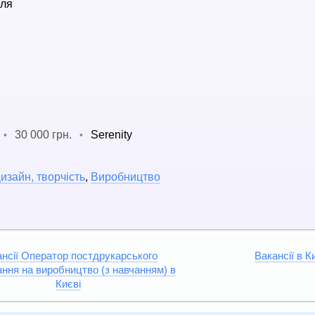
ля
30 000 грн.
Serenity
•
•
изайн, творчість
,
Виробництво
нсії Оператор постдрукарського
Вакансії в К
ння на виробництво (з навчанням) в
Києві