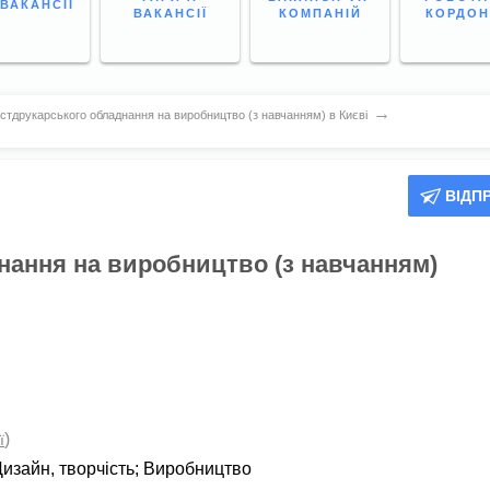
 ВАКАНСІЇ
ВАКАНСІЇ
КОМПАНІЙ
КОРДО
→
стдрукарського обладнання на виробництво (з навчанням) в Києві
ВІДП
нання на виробництво (з навчанням)
)
ї
изайн, творчість
;
Виробництво