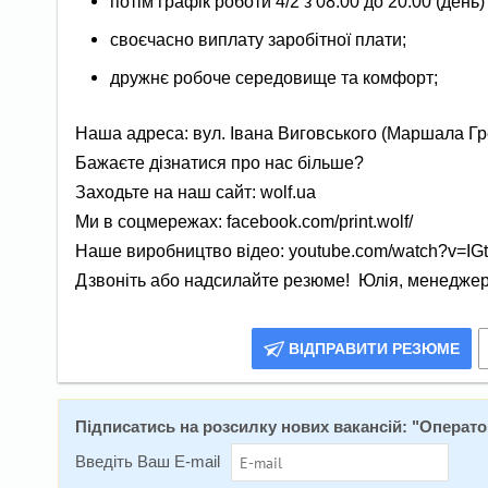
потім графік роботи 4/2 з 08.00 до 20.00 (день
своєчасно виплату заробітної плати;
дружнє робоче середовище та комфорт;
Наша адреса: вул. Івана Виговського (Маршала Гре
Бажаєте дізнатися про нас більше?
Заходьте на наш сайт: wolf.ua
Ми в соцмережах: facebook.com/print.wolf/
Наше виробництво відео: youtube.com/watch?v=I
Дзвоніть або надсилайте резюме! Юлія, менеджер
ВІДПРАВИТИ РЕЗЮМЕ
Підписатись на розсилку нових вакансій: "
Операто
Введіть Ваш E-mail