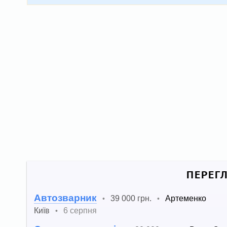
ПЕРЕГ
Автозварник
39 000 грн.
Артеменко
•
•
Київ
6 серпня
•