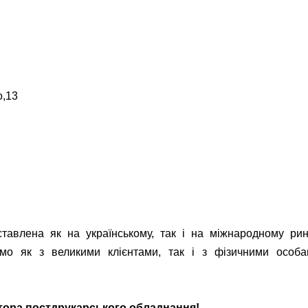
о,13
авлена ​​як на українському, так і на міжнародному ри
о як з великими клієнтами, так і з фізичними особа
тора постдрукарського обладнання!