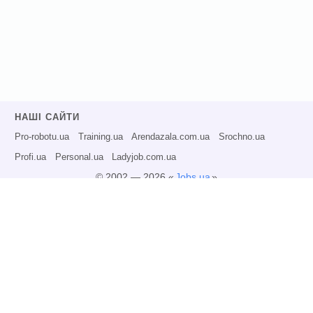
НАШІ САЙТИ
Pro-robotu.ua
Training.ua
Arendazala.com.ua
Srochno.ua
Profi.ua
Personal.ua
Ladyjob.com.ua
© 2002 — 2026 «
Jobs.ua
»
Всі права захищені.
Адміністрація може не розділяти точку зору авторів інформаційних матеріалів
та не несе відповідальності за розміщену користувачами інформацію.