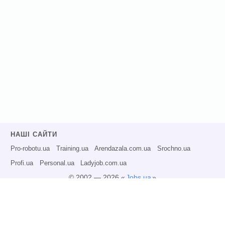
НАШІ САЙТИ
Pro-robotu.ua
Training.ua
Arendazala.com.ua
Srochno.ua
Profi.ua
Personal.ua
Ladyjob.com.ua
© 2002 — 2026 «
Jobs.ua
»
Всі права захищені.
Адміністрація може не розділяти точку зору авторів інформаційних матеріалів
та не несе відповідальності за розміщену користувачами інформацію.