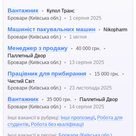
Вантажник
Купол Транс
•
Бровари (Київська обл.)
1 серпня 2025
•
Машиніст пакувальних машин
Nikopharm
•
Бровари (Київська обл.)
1 квітня
•
Менеджер з продажу
40 000 грн.
•
•
Паллетный Двор
Бровари (Київська обл.)
13 серпня 2025
•
Працівник для прибирання
15 000 грн.
•
•
Чистий Світ
Бровари (Київська обл.)
23 листопада 2025
•
Вантажник
35 000 грн.
Паллетный Двор
•
•
Бровари (Київська обл.)
14 серпня 2025
•
Інші вакансії в рубриці:
Інші пропозиції
,
Робота для
студентів
,
Робота без кваліфікації
Інші вакансії в регіоні:
Бровари (Київська обл.)