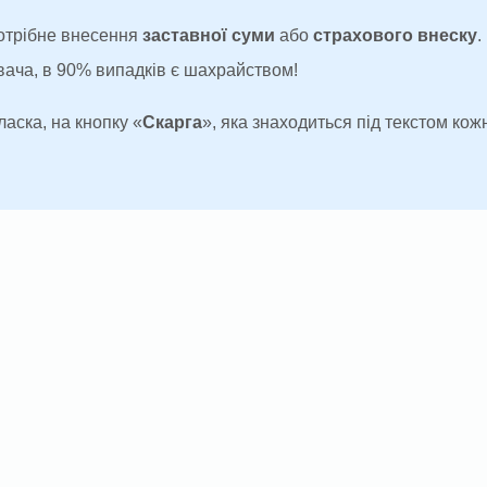
потрібне внесення
заставної суми
або
страхового внеску
.
увача, в 90% випадків є шахрайством!
ласка, на кнопку «
Скарга
», яка знаходиться під текстом кожн