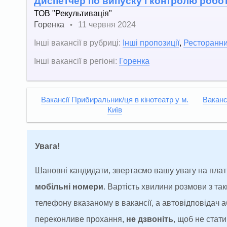
Диспетчер по випуску і контролю робот
ТОВ "Рекультивація"
Горенка
11 червня 2024
•
Інші вакансії в рубриці:
Інші пропозиції
,
Ресторанний
Інші вакансії в регіоні:
Горенка
Вакансії Прибиральник/ця в кінотеатр у м.
Ваканс
Київ
Увага!
Шановні кандидати, звертаємо вашу увагу на плат
мобільні номери
. Вартість хвилини розмови з т
телефону вказаному в вакансії, а автовідповідач
переконливе прохання,
не дзвоніть
, щоб не ста