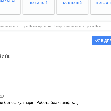
 ВАКАНСІЇ
ВАКАНСІЇ
КОМПАНІЙ
КОРДО
→
к/ця в кінотеатр у м. Київ в Україні
Прибиральник/ця в кінотеатр у м. Київ
ВІДП
Київ
)
ії
й бізнес, кулінарія
;
Робота без кваліфікації