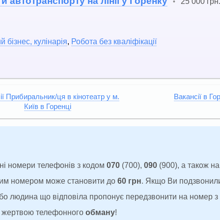
и автотранспорту на лінії у Горенку
25 000 грн
•
 бізнес, кулінарія
,
Робота без кваліфікації
ії Прибиральник/ця в кінотеатр у м.
Вакансії в Го
Київ в Горенці
ні номери телефонів з кодом
070
(700),
090
(900), а також н
аким номером може становити до
60 грн
. Якщо Ви подзвонил
 або людина що відповіла пропонує передзвонити на номер 
ти жертвою телефонного
обману
!