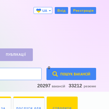
Вхід
Реєстрація
UA
RU
ПУБЛІКАЦІЇ
ПОШУК ВАКАНСІЙ
20297
33212
вакансій
резюме
 ЗА
ПОСЛУГИ ДЛЯ
СТВОРИТИ