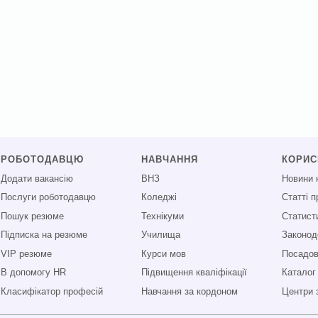
РОБОТОДАВЦЮ
НАВЧАННЯ
КОРИ
Додати вакансію
ВНЗ
Новини 
Послуги роботодавцю
Коледжі
Статті 
Пошук резюме
Технікуми
Статист
Підписка на резюме
Училища
Законод
VIP резюме
Курси мов
Посадові
В допомогу HR
Підвищення кваліфікації
Каталог
Класифікатор професій
Навчання за кордоном
Центри 