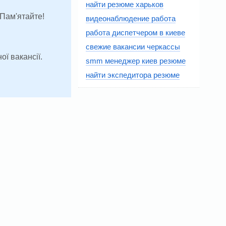
найти резюме харьков
 Пам'ятайте!
видеонаблюдение работа
работа диспетчером в киеве
свежие вакансии черкассы
ої вакансії.
smm менеджер киев резюме
найти экспедитора резюме