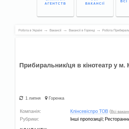
ВСІ
АГЕНТСТВ
ВАКАНСІЇ
→
→
→
Робота в Україні
Вакансії
Вакансії в Горенці
Робота Прибиральни
Прибиральник/ця в кінотеатр у м. 
1 липня
Горенка
Компанія:
Клінсевіспро ТОВ
(
Всі ваканс
Рубрики:
Інші пропозиції
;
Ресторанни