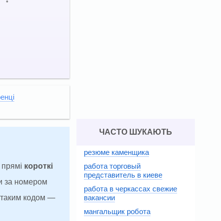
.
•
ренці
ЧАСТО ШУКАЮТЬ
резюме каменщика
работа торговый
а прямі
короткі
представитель в киеве
и за номером
работа в черкассах свежие
вакансии
з таким кодом —
мангальщик робота