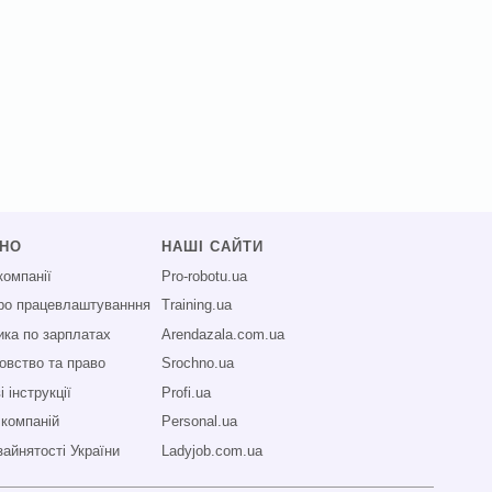
СНО
НАШІ САЙТИ
компанії
Pro-robotu.ua
про працевлаштуванння
Training.ua
ика по зарплатах
Arendazala.com.ua
овство та право
Srochno.ua
 інструкції
Profi.ua
 компаній
Personal.ua
зайнятості України
Ladyjob.com.ua