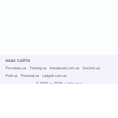
НАШІ САЙТИ
Pro-robotu.ua
Training.ua
Arendazala.com.ua
Srochno.ua
Profi.ua
Personal.ua
Ladyjob.com.ua
© 2002 — 2026 «
Jobs.ua
»
Всі права захищені.
Адміністрація може не розділяти точку зору авторів інформаційних матеріалів
та не несе відповідальності за розміщену користувачами інформацію.