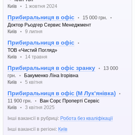
Київ
1 жовтня 2024
•
Прибиральниця в офіс
15 000 грн.
•
•
Доктор Рьодгер Сервис Менеджмент
Київ
9 липня
•
Прибиральниця в офіс
•
ТОВ «Чистий Погляд»
Київ
14 травня
•
Прибиральниця в офіс зранку
13 000
•
грн.
Бакуменко Ліна Ігорівна
•
Київ
5 квітня
•
Прибиральниця в офіс (М Лук'янівка)
•
11 900 грн.
Ван Сорс Проперті Сервіс
•
Київ
3 квітня 2025
•
Інші вакансії в рубриці:
Робота без кваліфікації
Інші вакансії в регіоні:
Київ