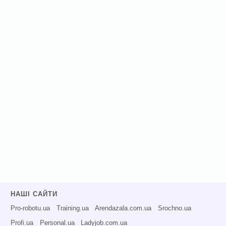
НАШІ САЙТИ
Pro-robotu.ua
Training.ua
Arendazala.com.ua
Srochno.ua
Profi.ua
Personal.ua
Ladyjob.com.ua