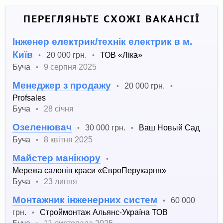
ПЕРЕГЛЯНЬТЕ СХОЖІ ВАКАНСІЇ
Інженер електрик/технік електрик в м.
Київ
20 000 грн.
ТОВ «Ліка»
•
•
Буча
9 серпня 2025
•
Менеджер з продажу
20 000 грн.
•
•
Profsales
Буча
28 січня
•
Озеленювач
30 000 грн.
Ваш Новый Сад
•
•
Буча
8 квітня 2025
•
Майстер манікюру
•
Мережа салонів краси «ЄвроПерукарня»
Буча
23 липня
•
Монтажник інженерних систем
60 000
•
грн.
Строймонтаж Альянс-Україна ТОВ
•