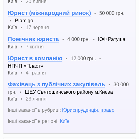
Київ
20 липня
•
Юрист (міжнародний ринок)
50 000 грн.
•
Plamigo
•
Київ
17 червня
•
Помічник юриста
4 000 грн.
ЮФ Ратуша
•
•
Київ
7 квітня
•
Юрист в компанію
12 000 грн.
•
•
НПЧП «Пласт»
Київ
4 травня
•
Фахівець з публічних закупівель
30 000
•
грн.
ШЕУ Святошинського району м.Києва
•
Київ
23 липня
•
Інші вакансії в рубриці:
Юриспруденція, право
Інші вакансії в регіоні:
Київ