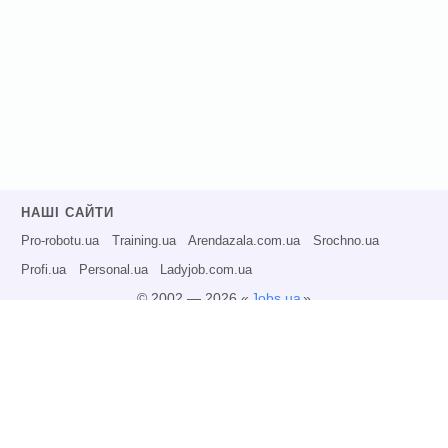
НАШІ САЙТИ
Pro-robotu.ua
Training.ua
Arendazala.com.ua
Srochno.ua
Profi.ua
Personal.ua
Ladyjob.com.ua
© 2002 — 2026 «
Jobs.ua
»
Всі права захищені.
Адміністрація може не розділяти точку зору авторів інформаційних матеріалів
та не несе відповідальності за розміщену користувачами інформацію.