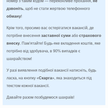
номер з таким кодом — переконливе прохання,
не
дзвоніть
, щоб не стати жертвою телефонного
обману
!
Крім того, просимо вас остерігатися вакансій, де
потрібне внесення
заставної суми
або
страхового
внеску
. Пам'ятайте! Будь-яке вкладення коштів, яке
потрібно від здобувача, в 90% випадків є
шахрайством!
У разі виявлення подібної вакансії натисніть, будь
ласка, на кнопку «
Скарга
», яка знаходиться під
текстом кожної вакансії.
Давайте разом позбудемося шахраїв!