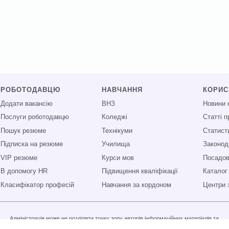
РОБОТОДАВЦЮ
НАВЧАННЯ
КОРИ
Додати вакансію
ВНЗ
Новини 
Послуги роботодавцю
Коледжі
Статті 
Пошук резюме
Технікуми
Статист
Підписка на резюме
Училища
Законод
VIP резюме
Курси мов
Посадові
В допомогу HR
Підвищення кваліфікації
Каталог
Класифікатор професій
Навчання за кордоном
Центри 
Адміністрація може не розділяти точку зору авторів інформаційних матеріалів та
не несе відповідальності за розміщену користувачами інформацію.