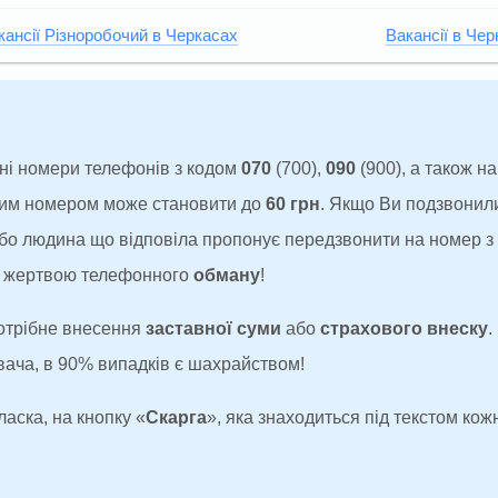
кансії Різноробочий в Черкасах
Вакансії в Че
ні номери телефонів з кодом
070
(700),
090
(900), а також н
аким номером може становити до
60 грн
. Якщо Ви подзвонил
 або людина що відповіла пропонує передзвонити на номер 
ти жертвою телефонного
обману
!
потрібне внесення
заставної суми
або
страхового внеску
.
увача, в 90% випадків є шахрайством!
ласка, на кнопку «
Скарга
», яка знаходиться під текстом кожн