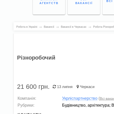
ВСІ
АГЕНТСТВ
ВАКАНСІЇ
→
→
→
Робота в Україні
Вакансії
Вакансії в Черкасах
Робота Різнороб
Різноробочий
21 600
грн.
13 липня
Черкаси
Компанія:
Укрліспартнерство
(
Всі вакан
Рубрики:
Будівництво, архітектура
;
В