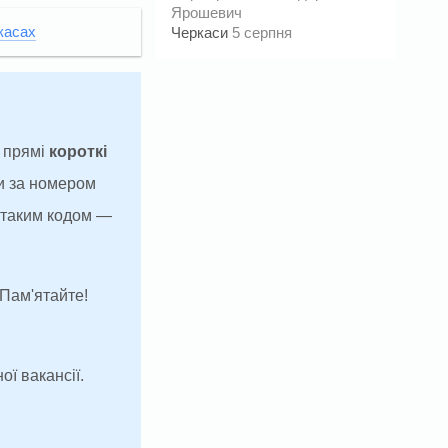
Ярошевич
ркасах
Черкаси
5 серпня
а прямі
короткі
и за номером
з таким кодом —
 Пам'ятайте!
ої вакансії.