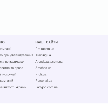
СНО
НАШІ САЙТИ
компанії
Pro-robotu.ua
про працевлаштуванння
Training.ua
ика по зарплатах
Arendazala.com.ua
овство та право
Srochno.ua
 інструкції
Profi.ua
 компаній
Personal.ua
зайнятості України
Ladyjob.com.ua