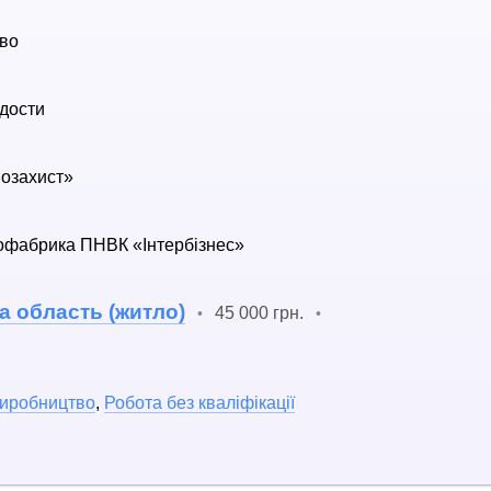
тво
дости
озахист»
хофабрика ПНВК «Інтербізнес»
а область (житло)
45 000 грн.
•
•
иробництво
,
Робота без кваліфікації