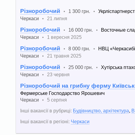
Різноробочий
1 300 грн.
Укрліспартнерс
•
•
Черкаси
21 липня
•
Різноробочий
16 000 грн.
Восточные сла
•
•
Черкаси
1 вересня 2025
•
Різноробочий
8 000 грн.
НВЦ «Черкасибі
•
•
Черкаси
21 травня 2025
•
Різноробочий
25 000 грн.
Хутірська пта
•
•
Черкаси
23 червня
•
Різноробочий на грибну ферму Київськ
Фермерське Господарство Ярошевич
Черкаси
5 серпня
•
Інші вакансії в рубриці:
Будівництво, архітектура
,
В
Інші вакансії в регіоні:
Черкаси