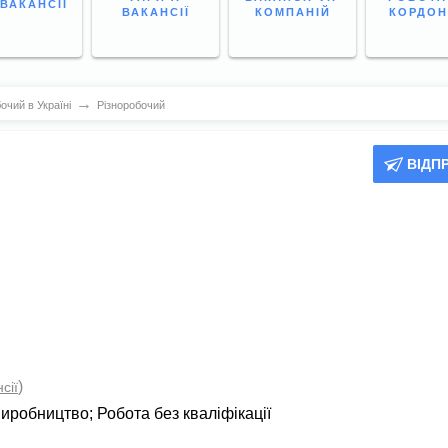
 ВАКАНСІЇ
ВАКАНСІЇ
КОМПАНІЙ
КОРДО
→
очий в Україні
Різноробочий
ВІДП
)
сії
иробництво
;
Робота без кваліфікації