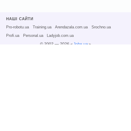
НАШІ САЙТИ
Pro-robotu.ua
Training.ua
Arendazala.com.ua
Srochno.ua
Profi.ua
Personal.ua
Ladyjob.com.ua
© 2002 — 2026 «
Jobs.ua
»
Всі права захищені.
Адміністрація може не розділяти точку зору авторів інформаційних матеріалів
та не несе відповідальності за розміщену користувачами інформацію.