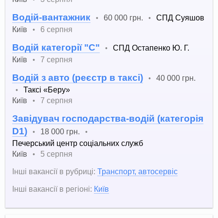
Водій-вантажник
60 000 грн.
СПД Суяшов
•
•
Київ
6 серпня
•
Водій категорії "С"
СПД Остапенко Ю. Г.
•
Київ
7 серпня
•
Водій з авто (реєстр в таксі)
40 000 грн.
•
Таксі «Беру»
•
Київ
7 серпня
•
Завідувач господарства-водій (категорія
D1)
18 000 грн.
•
•
Печерський центр соціальних служб
Київ
5 серпня
•
Інші вакансії в рубриці:
Транспорт, автосервіс
Інші вакансії в регіоні:
Київ