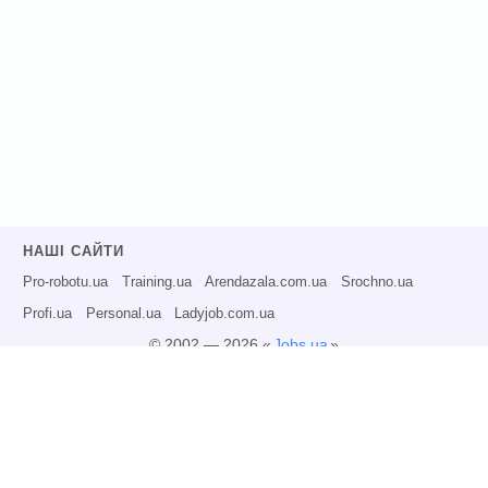
НАШІ САЙТИ
Pro-robotu.ua
Training.ua
Arendazala.com.ua
Srochno.ua
Profi.ua
Personal.ua
Ladyjob.com.ua
© 2002 — 2026 «
Jobs.ua
»
Всі права захищені.
Адміністрація може не розділяти точку зору авторів інформаційних матеріалів
та не несе відповідальності за розміщену користувачами інформацію.