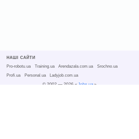
НАШІ САЙТИ
Pro-robotu.ua
Training.ua
Arendazala.com.ua
Srochno.ua
Profi.ua
Personal.ua
Ladyjob.com.ua
© 2002 — 2026 «
Jobs.ua
»
Всі права захищені.
Адміністрація може не розділяти точку зору авторів інформаційних матеріалів
та не несе відповідальності за розміщену користувачами інформацію.