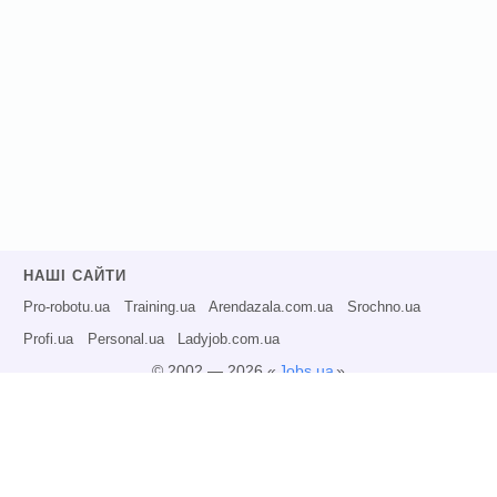
НАШІ САЙТИ
Pro-robotu.ua
Training.ua
Arendazala.com.ua
Srochno.ua
Profi.ua
Personal.ua
Ladyjob.com.ua
© 2002 — 2026 «
Jobs.ua
»
Всі права захищені.
Адміністрація може не розділяти точку зору авторів інформаційних матеріалів
та не несе відповідальності за розміщену користувачами інформацію.