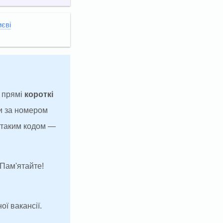
иєві
а прямі
короткі
и за номером
з таким кодом —
 Пам'ятайте!
ої вакансії.