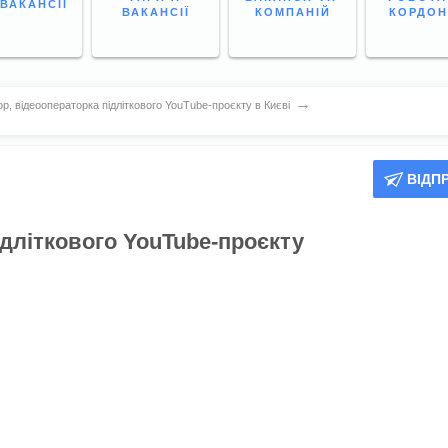
 ВАКАНСІЇ
ВАКАНСІЇ
КОМПАНІЙ
КОРДО
→
р, відеооператорка підліткового YouTube-проєкту в Києві
ВІДП
ідліткового YouTube-проєкту