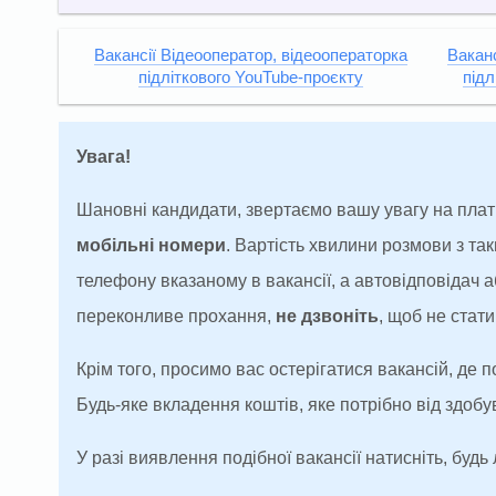
Вакансії Відеооператор, відеооператорка
Ваканс
підліткового YouTube-проєкту
підл
Увага!
Шановні кандидати, звертаємо вашу увагу на плат
мобільні номери
. Вартість хвилини розмови з т
телефону вказаному в вакансії, а автовідповідач
переконливе прохання,
не дзвоніть
, щоб не ста
Крім того, просимо вас остерігатися вакансій, де 
Будь-яке вкладення коштів, яке потрібно від здоб
У разі виявлення подібної вакансії натисніть, будь 