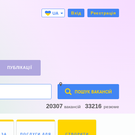
Вхід
Реєстрація
UA
RU
ПУБЛІКАЦІЇ
ПОШУК ВАКАНСІЙ
20307
33216
вакансій
резюме
 ЗА
ПОСЛУГИ ДЛЯ
СТВОРИТИ