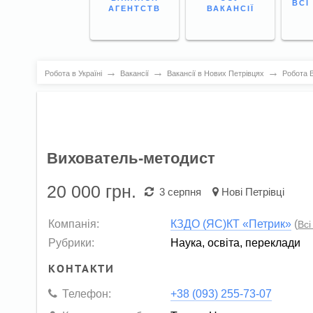
ВСІ
АГЕНТСТВ
ВАКАНСІЇ
→
→
→
Робота в Україні
Вакансії
Вакансії в Нових Петрівцях
Робота В
Вихователь-методист
20 000
грн.
3 серпня
Нові Петрівці
Компанія:
КЗДО (ЯС)КТ «Петрик»
(
Всі
Рубрики:
Наука, освіта, переклади
КОНТАКТИ
Телефон:
+38 (093) 255-73-07