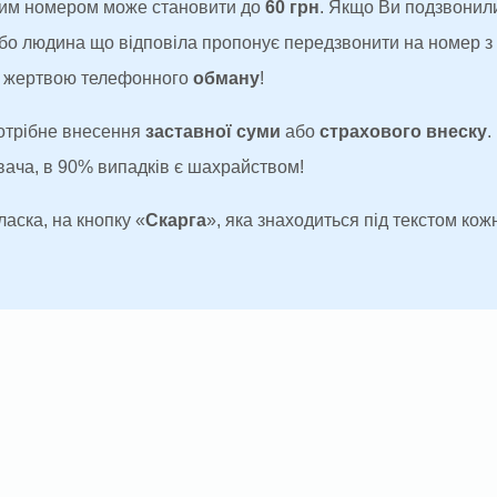
аким номером може становити до
60 грн
. Якщо Ви подзвонил
 або людина що відповіла пропонує передзвонити на номер 
ти жертвою телефонного
обману
!
потрібне внесення
заставної суми
або
страхового внеску
.
увача, в 90% випадків є шахрайством!
ласка, на кнопку «
Скарга
», яка знаходиться під текстом кожн