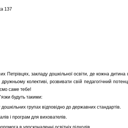
ка 137
х Петрівцях, закладу дошкільної освіти, де кожна дитина в
 дружньому колективі, розвивати свій педагогічний потенц
аємо саме тебе!
’язки будуть такими:
у дошкільних групах відповідно до державних стандартів.
лів і програм для вихователів.
опомога в удосконаленні освітніх підходів.