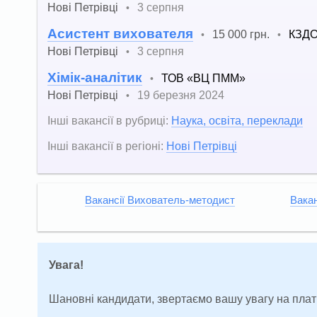
Нові Петрівці
3 серпня
•
Асистент вихователя
15 000 грн.
КЗДО
•
•
Нові Петрівці
3 серпня
•
Хімік-аналітик
ТОВ «ВЦ ПММ»
•
Нові Петрівці
19 березня 2024
•
Інші вакансії в рубриці:
Наука, освіта, переклади
Інші вакансії в регіоні:
Нові Петрівці
Вакансії Вихователь-методист
Вакан
Увага!
Шановні кандидати, звертаємо вашу увагу на плат