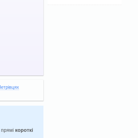
Петрівцях
а прямі
короткі