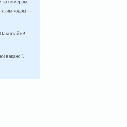
и за номером
з таким кодом —
 Пам'ятайте!
ої вакансії.