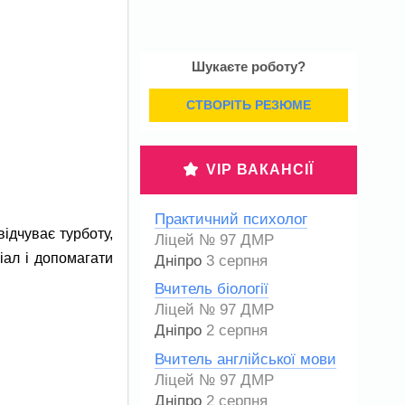
Шукаєте роботу?
СТВОРІТЬ РЕЗЮМЕ
VIP ВАКАНСІЇ
Практичний психолог
ідчуває турботу,
Ліцей № 97 ДМР
іал і допомагати
Дніпро
3 серпня
Вчитель біології
Ліцей № 97 ДМР
Дніпро
2 серпня
Вчитель англійської мови
Ліцей № 97 ДМР
Дніпро
2 серпня