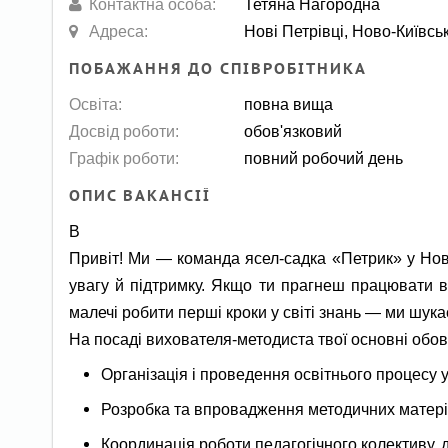
Контактна особа:
Тетяна Нагородна
Адреса:
Нові Петрівці, Ново-Київсь
ПОБАЖАННЯ ДО СПІВРОБІТНИКА
Освіта:
повна вища
Досвід роботи:
обов'язковий
Графік роботи:
повний робочий день
ОПИС ВАКАНСІЇ
В
Привіт! Ми — команда ясел-садка «Петрик» у Нови
увагу й підтримку. Якщо ти прагнеш працювати в
малечі робити перші кроки у світі знань — ми шук
На посаді вихователя-методиста твої основні обов
Організація і проведення освітнього процесу 
Розробка та впровадження методичних матеріа
Координація роботи педагогічного колективу, д