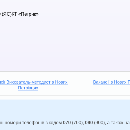
 (ЯС)КТ «Петрик»
сії Вихователь-методист в Нових
Вакансії в Нових 
Петрівцях
ні номери телефонів з кодом
070
(700),
090
(900), а також н