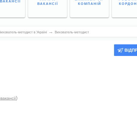
 ВАКАНСІЇ
ВАКАНСІЇ
КОМПАНІЙ
КОРДО
→
ихователь-методист в Україні
Вихователь-методист
ВІДП
)
 вакансії