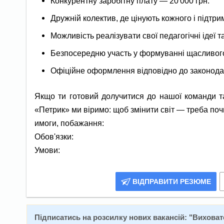
Конкурентну заробітну плату — 20 000 грн.
Дружній колектив, де цінують кожного і підтр
Можливість реалізувати свої педагогічні ідеї т
Безпосередню участь у формуванні щасливого
Офіційне оформлення відповідно до законода
Якщо ти готовий долучитися до нашої команди т
«Петрик» ми віримо: щоб змінити світ — треба поч
имоги, побажання:
Обов'язки:
Умови:
ВІДПРАВИТИ РЕЗЮМЕ
Підписатись на розсилку нових вакансій: "
Виховат