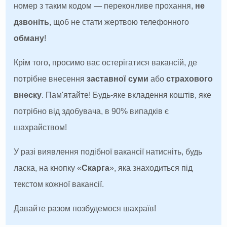
номер з таким кодом — переконливе прохання,
не
дзвоніть
, щоб не стати жертвою телефонного
обману
!
Крім того, просимо вас остерігатися вакансій, де
потрібне внесення
заставної суми
або
страхового
внеску
. Пам'ятайте! Будь-яке вкладення коштів, яке
потрібно від здобувача, в 90% випадків є
шахрайством!
У разі виявлення подібної вакансії натисніть, будь
ласка, на кнопку «
Скарга
», яка знаходиться під
текстом кожної вакансії.
Давайте разом позбудемося шахраїв!