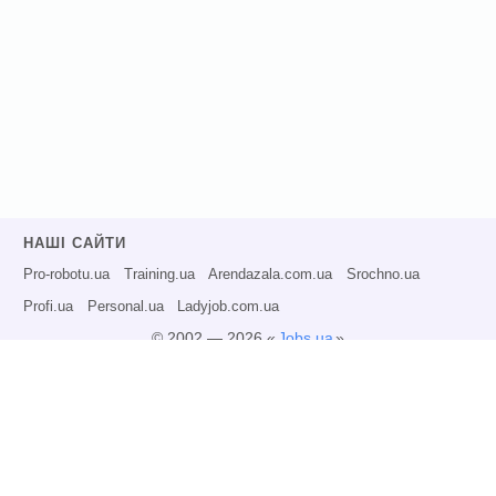
НАШІ САЙТИ
Pro-robotu.ua
Training.ua
Arendazala.com.ua
Srochno.ua
Profi.ua
Personal.ua
Ladyjob.com.ua
© 2002 — 2026 «
Jobs.ua
»
Всі права захищені.
Адміністрація може не розділяти точку зору авторів інформаційних матеріалів
та не несе відповідальності за розміщену користувачами інформацію.