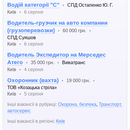
Водій категорії "С"
СПД Остапенко Ю. Г.
•
Київ
6 серпня
•
Водитель-грузчик на авто компании
(грузоперевозки)
60 000 грн.
•
•
СПД Суяшов
Київ
6 серпня
•
Водитель Экспедитор на Мерседес
Атего
35 000 грн.
Виватранс
•
•
Київ
4 серпня
•
Охоронник (вахта)
19 000 грн.
•
•
ТОВ «Козацька стріла»
Київ
5 серпня
•
Інші вакансії в рубриці:
Охорона, безпека
,
Транспорт,
автосервіс
Інші вакансії в регіоні:
Київ