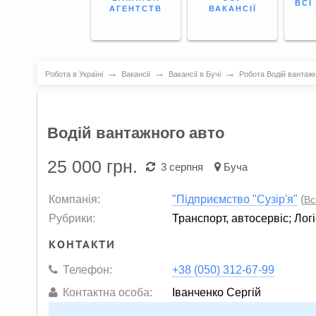
ВСІ
АГЕНТСТВ
ВАКАНСІЇ
→
→
→
Робота в Україні
Вакансії
Вакансії в Бучі
Робота Водій вантажн
Водій вантажного авто
25 000
грн.
3 серпня
Буча
Компанія:
"Підприємство "Сузір'я"
(
Вс
Рубрики:
Транспорт, автосервіс
;
Логі
КОНТАКТИ
Телефон:
+38 (050) 312-67-99
Контактна особа:
Іванченко Сергій