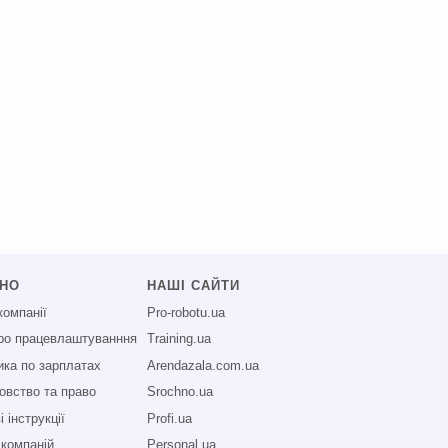
СНО
НАШІ САЙТИ
компанії
Pro-robotu.ua
про працевлаштуванння
Training.ua
ика по зарплатах
Arendazala.com.ua
овство та право
Srochno.ua
 інструкції
Profi.ua
 компаній
Personal.ua