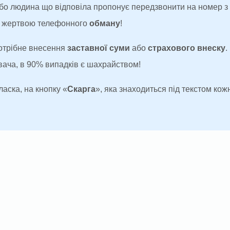
 або людина що відповіла пропонує передзвонити на номер 
ти жертвою телефонного
обману
!
потрібне внесення
заставної суми
або
страхового внеску
.
увача, в 90% випадків є шахрайством!
ласка, на кнопку «
Скарга
», яка знаходиться під текстом кожн