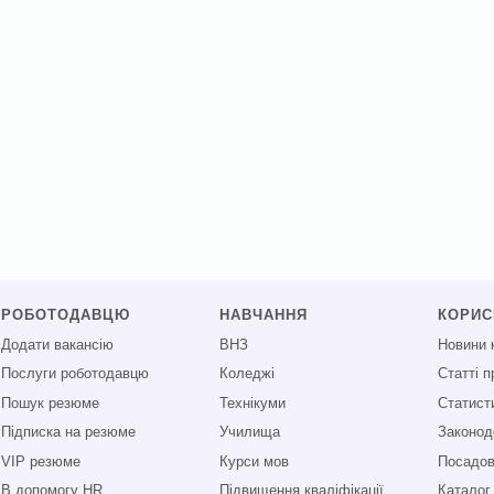
РОБОТОДАВЦЮ
НАВЧАННЯ
КОРИ
Додати вакансію
ВНЗ
Новини 
Послуги роботодавцю
Коледжі
Статті 
Пошук резюме
Технікуми
Статист
Підписка на резюме
Училища
Законод
VIP резюме
Курси мов
Посадові
В допомогу HR
Підвищення кваліфікації
Каталог