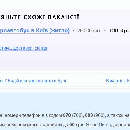
ЛЯНЬТЕ СХОЖІ ВАКАНСІЇ
роавтобус в Київ (житло)
20 000 грн.
ТОВ «Гра
•
•
стика, доставка, склад
нсії Водій вантажного авто в Бучі
Вакансії в Б
ні номери телефонів з кодом
070
(700),
090
(900), а також н
аким номером може становити до
60 грн
. Якщо Ви подзвонил