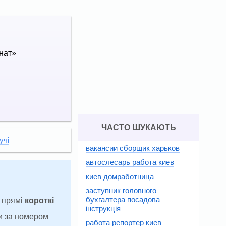
нат»
ЧАСТО ШУКАЮТЬ
учі
вакансии сборщик харьков
автослесарь работа киев
киев домработница
заступник головного
бухгалтера посадова
а прямі
короткі
інструкція
и за номером
работа репортер киев