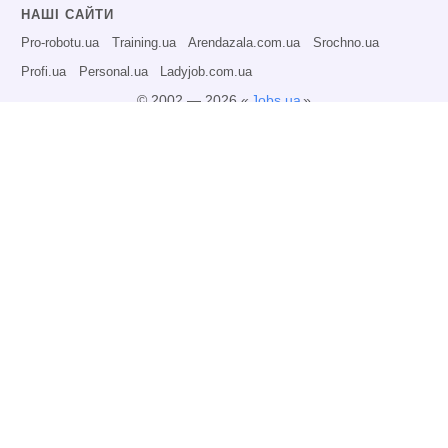
НАШІ САЙТИ
Pro-robotu.ua
Training.ua
Arendazala.com.ua
Srochno.ua
Profi.ua
Personal.ua
Ladyjob.com.ua
© 2002 — 2026 «
Jobs.ua
»
Всі права захищені.
Адміністрація може не розділяти точку зору авторів інформаційних матеріалів
та не несе відповідальності за розміщену користувачами інформацію.