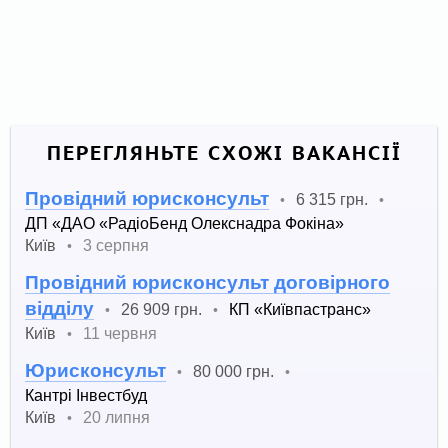
ПЕРЕГЛЯНЬТЕ СХОЖІ ВАКАНСІЇ
Провідний юрисконсульт
6 315 грн.
•
•
ДП «ДАО «РадіоБенд Олекснадра Фокіна»
Київ
3 серпня
•
Провідний юрисконсульт договірного
відділу
26 909 грн.
КП «Київпастранс»
•
•
Київ
11 червня
•
Юрисконсульт
80 000 грн.
•
•
Кантрі Інвестбуд
Київ
20 липня
•