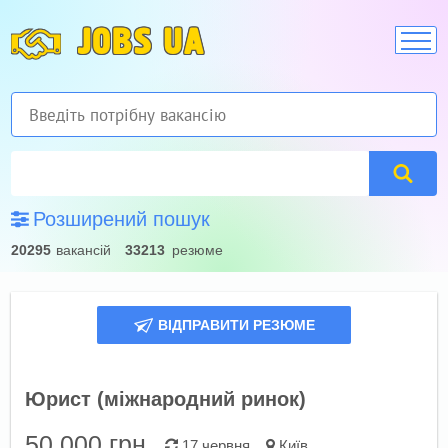
JOBS UA
Розширений пошук
20295
вакансій
33213
резюме
ВІДПРАВИТИ РЕЗЮМЕ
Юрист (міжнародний ринок)
50 000
грн.
17 червня
Київ