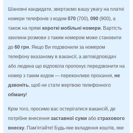
Шановні кандидати, звертаємо вашу увагу на платні
номери телефонів з кодом
070
(700),
090
(900), а
також на прямі
короткі мобільні номери
. Вартість
хвилини розмови з таким номером може становити
до
60 грн
. Якщо Ви подзвонили за номером
телефону вказаному в вакансії, а автовідповідач
або людина що відповіла пропонує передзвонити на
номер з таким кодом — переконливе прохання,
не
дзвоніть
, щоб не стати жертвою телефонного
обману
!
Крім того, просимо вас остерігатися вакансій, де
потрібне внесення
заставної суми
або
страхового
внеску
. Пам'ятайте! Будь-яке вкладення коштів, яке