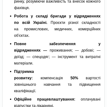
ринку, розуміючи важливість та внесок кожного
фахівця.
Робота у складі бригади у відрядженнях
по всій Україні.
Проєкти різної складності
на промислових, медичних, комерційних
об'єктах.
Повне забезпечення у
відрядженнях —
проживання; — добові; —
доїзд; — спецодяг; — інструмент та витратні
матеріали.
Підтримка
розвитку:
компенсація
50%
вартості
зовнішнього навчання та підвищення
кваліфікації.
Офіційне працевлаштування:
оплачувані
відпустки та лікарняні.