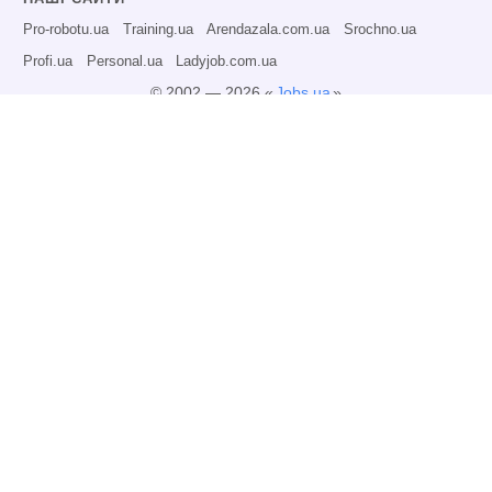
Pro-robotu.ua
Training.ua
Arendazala.com.ua
Srochno.ua
Profi.ua
Personal.ua
Ladyjob.com.ua
© 2002 — 2026 «
Jobs.ua
»
Всі права захищені.
Адміністрація може не розділяти точку зору авторів інформаційних матеріалів
та не несе відповідальності за розміщену користувачами інформацію.