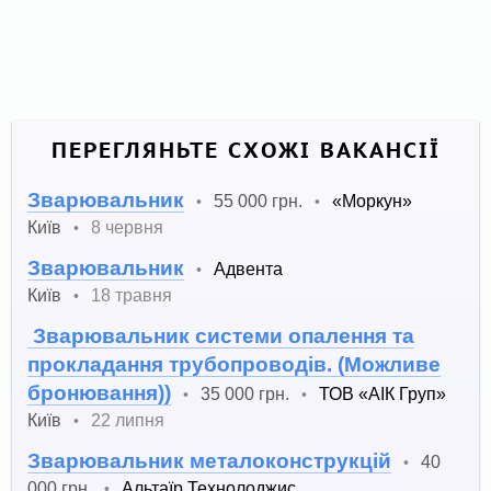
ПЕРЕГЛЯНЬТЕ СХОЖІ ВАКАНСІЇ
Зварювальник
55 000 грн.
«Моркун»
•
•
Київ
8 червня
•
Зварювальник
Адвента
•
Київ
18 травня
•
Зварювальник системи опалення та
прокладання трубопроводів. (Можливе
бронювання))
35 000 грн.
ТОВ «АІК Груп»
•
•
Київ
22 липня
•
Зварювальник металоконструкцій
40
•
000 грн.
Альтаїр Технолоджис
•