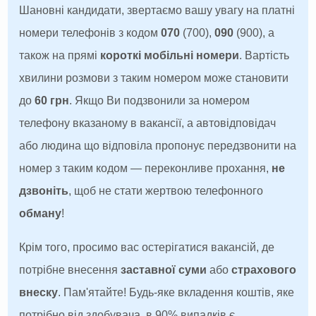
Шановні кандидати, звертаємо вашу увагу на платні
номери телефонів з кодом
070
(700),
090
(900), а
також на прямі
короткі мобільні номери
. Вартість
хвилини розмови з таким номером може становити
до
60 грн
. Якщо Ви подзвонили за номером
телефону вказаному в вакансії, а автовідповідач
або людина що відповіла пропонує передзвонити на
номер з таким кодом — переконливе прохання,
не
дзвоніть
, щоб не стати жертвою телефонного
обману
!
Крім того, просимо вас остерігатися вакансій, де
потрібне внесення
заставної суми
або
страхового
внеску
. Пам'ятайте! Будь-яке вкладення коштів, яке
потрібно від здобувача, в 90% випадків є