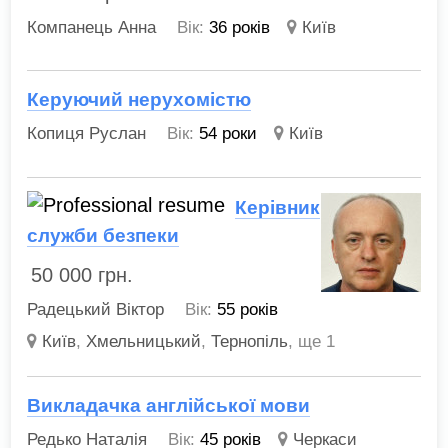
Компанець Анна
Вік:
36 років
Київ
Керуючий нерухомістю
Копиця Руслан
Вік:
54 роки
Київ
Керівник
служби безпеки
50 000
грн.
Радецький Віктор
Вік:
55 років
Київ
,
Хмельницький
,
Тернопіль
,
ще 1
Викладачка англійської мови
Редько Наталія
Вік:
45 років
Черкаси