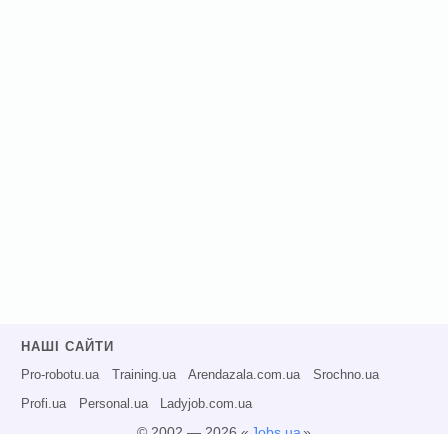
НАШІ САЙТИ
Pro-robotu.ua
Training.ua
Arendazala.com.ua
Srochno.ua
Profi.ua
Personal.ua
Ladyjob.com.ua
© 2002 — 2026 «
Jobs.ua
»