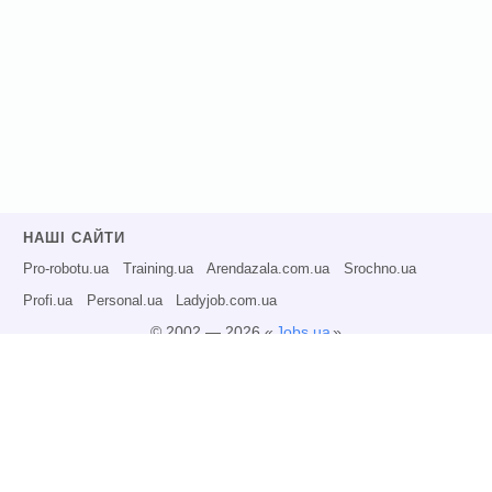
НАШІ САЙТИ
Pro-robotu.ua
Training.ua
Arendazala.com.ua
Srochno.ua
Profi.ua
Personal.ua
Ladyjob.com.ua
© 2002 — 2026 «
Jobs.ua
»
Всі права захищені.
Адміністрація може не розділяти точку зору авторів інформаційних матеріалів
та не несе відповідальності за розміщену користувачами інформацію.