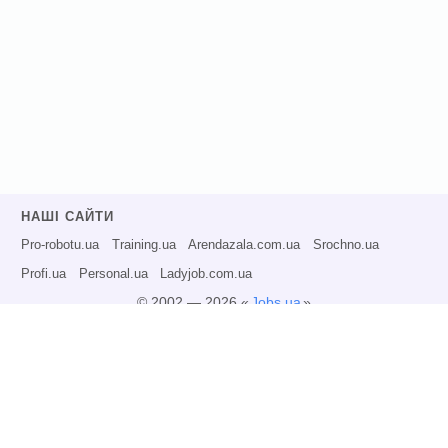
НАШІ САЙТИ
Pro-robotu.ua
Training.ua
Arendazala.com.ua
Srochno.ua
Profi.ua
Personal.ua
Ladyjob.com.ua
© 2002 — 2026 «
Jobs.ua
»
Всі права захищені.
Адміністрація може не розділяти точку зору авторів інформаційних матеріалів
та не несе відповідальності за розміщену користувачами інформацію.